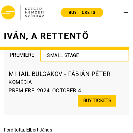
BUY TICKETS
Tog
IVÁN, A RETTENTŐ
PREMIERE
SMALL STAGE
MIHAIL BULGAKOV - FÁBIÁN PÉTER
KOMÉDIA
PREMIERE
:
2024. OCTOBER 4.
BUY TICKETS
Fordította: Elbert János