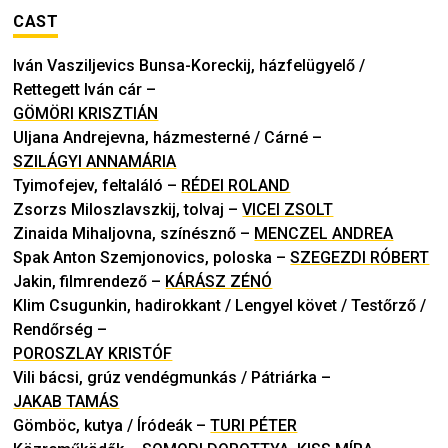
CAST
Iván Vasziljevics Bunsa-Koreckij, házfelügyelő /
Rettegett Iván cár
–
GÖMÖRI KRISZTIÁN
Uljana Andrejevna, házmesterné / Cárné
–
SZILÁGYI ANNAMÁRIA
Tyimofejev, feltaláló
–
RÉDEI ROLAND
Zsorzs Miloszlavszkij, tolvaj
–
VICEI ZSOLT
Zinaida Mihaljovna, színésznő
–
MENCZEL ANDREA
Spak Anton Szemjonovics, poloska
–
SZEGEZDI RÓBERT
Jakin, filmrendező
–
KÁRÁSZ ZÉNÓ
Klim Csugunkin, hadirokkant / Lengyel követ / Testőrző /
Rendőrség
–
POROSZLAY KRISTÓF
Vili bácsi, grúz vendégmunkás / Pátriárka
–
JAKAB TAMÁS
Gömböc, kutya / Íródeák
–
TURI PÉTER