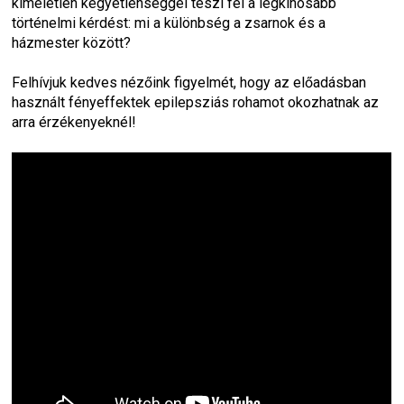
kíméletlen kegyetlenséggel teszi fel a legkínosabb 
történelmi kérdést: mi a különbség a zsarnok és a 
házmester között?
Felhívjuk kedves nézőink figyelmét, hogy az előadásban 
használt fényeffektek epilepsziás rohamot okozhatnak az 
arra érzékenyeknél!