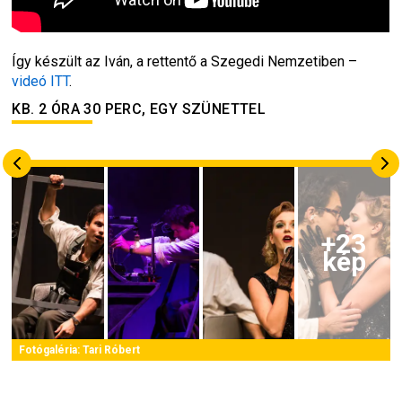
Így készült az 
Iván, a rettentő
 a Szegedi Nemzetiben – 
videó ITT
.
KB. 2 ÓRA 30 PERC, EGY SZÜNETTEL
+
23
kép
Fotógaléria:
Tari Róbert