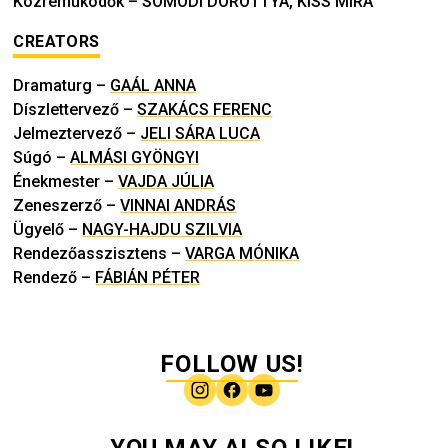
Közreműködők
–
SOMODI DOROTTYA, KISS MÍRA
CREATORS
Dramaturg
–
GAÁL ANNA
Díszlettervező
–
SZAKÁCS FERENC
Jelmeztervező
–
JELI SÁRA LUCA
Súgó
–
ALMÁSI GYÖNGYI
Énekmester
–
VAJDA JÚLIA
Zeneszerző
–
VINNAI ANDRÁS
Ügyelő
–
NAGY-HAJDU SZILVIA
Rendezőasszisztens
–
VARGA MÓNIKA
Rendező
–
FÁBIÁN PÉTER
FOLLOW US!