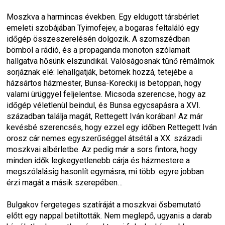
Moszkva a harmincas években. Egy eldugott társbérlet 
emeleti szobájában Tyimofejev, a bogaras feltaláló egy 
időgép összeszerelésén dolgozik. A szomszédban 
bömböl a rádió, és a propaganda monoton szólamait 
hallgatva hősünk elszundikál. Valóságosnak tűnő rémálmok 
sorjáznak elé: lehallgatják, betörnek hozzá, tetejébe a 
házsártos házmester, Bunsa-Koreckij is betoppan, hogy 
valami ürüggyel feljelentse. Micsoda szerencse, hogy az 
időgép véletlenül beindul, és Bunsa egycsapásra a XVI. 
században találja magát, Rettegett Iván korában! Az már 
kevésbé szerencsés, hogy ezzel egy időben Rettegett Iván 
orosz cár nemes egyszerűséggel átsétál a XX. századi 
moszkvai albérletbe. Az pedig már a sors fintora, hogy 
minden idők legkegyetlenebb cárja és házmestere a 
megszólalásig hasonlít egymásra, mi több: egyre jobban 
érzi magát a másik szerepében…
Bulgakov fergeteges szatíráját a moszkvai ősbemutató 
előtt egy nappal betiltották. Nem meglepő, ugyanis a darab 