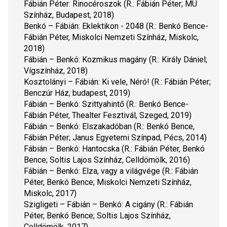
Fábián Péter: 
Rinocéroszok
 (R.: Fábián Péter; MU 
Színház, Budapest, 2018)
Benkó – Fábián: 
Eklektikon - 2048
 (R.: Benkó Bence-
Fábián Péter, Miskolci Nemzeti Színház, Miskolc, 
2018)
Fábián – Benkó:
 Kozmikus magány
 (R.: Király Dániel; 
Vígszínház, 2018)
Kosztolányi – Fábián: 
Ki vele, Néró!
 (R.: Fábián Péter; 
Benczúr Ház, budapest, 2019)
Fábián – Benkó: 
Szittyahintő
 (R.: Benkó Bence-
Fábián Péter, Thealter Fesztivál, Szeged, 2019)
Fábián – Benkó: 
Elszakadóban
 (R.: Benkó Bence, 
Fábián Péter; Janus Egyetemi Színpad, Pécs, 2014)
Fábián – Benkó: 
Hantocska
 (R.: Fábián Péter, Benkó 
Bence; Soltis Lajos Színház, Celldömölk, 2016)
Fábián – Benkó: 
Elza, vagy a világvége
 (R.: Fábián 
Péter, Benkó Bence; Miskolci Nemzeti Színház, 
Miskolc, 2017)
Szigligeti – Fábián – Benkó: 
A cigány
 (R.: Fábián 
Péter, Benkó Bence; Soltis Lajos Színház, 
Celldömölk, 2017)