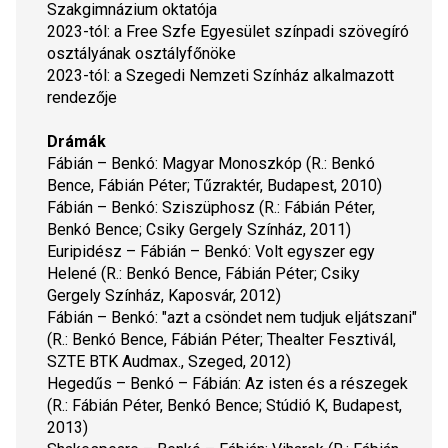
Szakgimnázium oktatója
2023-tól: a Free Szfe Egyesület színpadi szövegíró 
osztályának osztályfőnöke
2023-tól: a Szegedi Nemzeti Színház alkalmazott 
rendezője
Drámák
Fábián – Benkó: 
Magyar Monoszkóp
 (R.: Benkó 
Bence, Fábián Péter; Tűzraktér, Budapest, 2010)
Fábián – Benkó: 
Sziszüphosz
 (R.: Fábián Péter, 
Benkó Bence; Csiky Gergely Színház, 2011)
Euripidész – Fábián – Benkó: 
Volt egyszer egy 
Helené
 (R.: Benkó Bence, Fábián Péter; Csiky 
Gergely Színház, Kaposvár, 2012)
Fábián – Benkó: 
"azt a csöndet nem tudjuk eljátszani"
(R.: Benkó Bence, Fábián Péter; Thealter Fesztivál, 
SZTE BTK Audmax., Szeged, 2012)
Hegedűs – Benkó – Fábián: 
Az isten és a részegek 
(R.: Fábián Péter, Benkó Bence; Stúdió K, Budapest, 
2013)