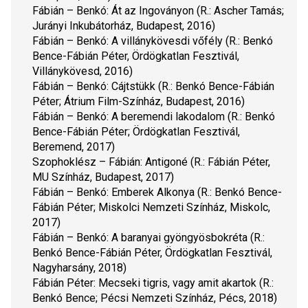
Fábián – Benkó: 
Át az Ingoványon
 (R.: Ascher Tamás; 
Jurányi Inkubátorház, Budapest, 2016)
Fábián – Benkó: 
A villánykövesdi vőfély 
(R.: Benkó 
Bence-Fábián Péter, Ördögkatlan Fesztivál, 
Villánykövesd, 2016)
Fábián – Benkó: 
Cájtstükk
 (R.: Benkó Bence-Fábián 
Péter; Átrium Film-Színház, Budapest, 2016)
Fábián – Benkó: 
A beremendi lakodalom 
(R.: Benkó 
Bence-Fábián Péter; Ördögkatlan Fesztivál, 
Beremend, 2017)
Szophoklész – Fábián: 
Antigoné
 (R.: Fábián Péter, 
MU Színház, Budapest, 2017)
Fábián – Benkó: 
Emberek Alkonya
 (R.: Benkó Bence-
Fábián Péter; Miskolci Nemzeti Színház, Miskolc, 
2017)
Fábián – Benkó: 
A baranyai gyöngyösbokréta
 (R.: 
Benkó Bence-Fábián Péter, Ördögkatlan Fesztivál, 
Nagyharsány, 2018)
Fábián Péter: 
Mecseki tigris, vagy amit akartok
 (R.: 
Benkó Bence; Pécsi Nemzeti Színház, Pécs, 2018)