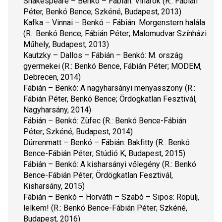
Shakespeare – Benkó – Fábián: 
Viharok
 (R.: Fábián 
Péter, Benkó Bence; Szkéné, Budapest, 2013)
Kafka – Vinnai – Benkó – Fábián: 
Morgenstern halála
(R.: Benkó Bence, Fábián Péter; Malomudvar Színházi 
Műhely, Budapest, 2013)
Kautzky – Dallos – Fábián – Benkó: 
M. ország 
gyermekei
 (R.: Benkó Bence, Fábián Péter; MODEM, 
Debrecen, 2014)
Fábián – Benkó:
 A nagyharsányi menyasszony
 (R.: 
Fábián Péter, Benkó Bence; Ördögkatlan Fesztivál, 
Nagyharsány, 2014)
Fábián – Benkó: 
Züfec
 (R.: Benkó Bence-Fábián 
Péter; Szkéné, Budapest, 2014)
Dürrenmatt – Benkó – Fábián: 
Bakfitty
 (R.: Benkó 
Bence-Fábián Péter; Stúdió K, Budapest, 2015)
Fábián – Benkó: 
A kisharsányi vőlegény
 (R.: Benkó 
Bence-Fábián Péter; Ördögkatlan Fesztivál, 
Kisharsány, 2015)
Fábián – Benkó – Horváth – Szabó – Sipos: 
Röpülj, 
lelkem!
 (R.: Benkó Bence-Fábián Péter; Szkéné, 
Budapest, 2016)