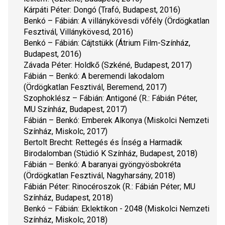
Kárpáti Péter: 
Dongó
 (Trafó, Budapest, 2016)
Benkó – Fábián: 
A villánykövesdi vőfély
 (Ördögkatlan 
Fesztivál, Villánykövesd, 2016)
Benkó – Fábián: 
Cájtstükk
 (Átrium Film-Színház, 
Budapest, 2016)
Závada Péter: 
Holdkő
 (Szkéné, Budapest, 2017)
Fábián – Benkó: 
A beremendi lakodalom
(Ördögkatlan Fesztivál, Beremend, 2017)
Szophoklész – Fábián: 
Antigoné
 (R.: Fábián Péter, 
MU Színház, Budapest, 2017)
Fábián – Benkó: 
Emberek Alkonya
 (Miskolci Nemzeti 
Színház, Miskolc, 2017)
Bertolt Brecht: 
Rettegés és Ínség a Harmadik 
Birodalomban
 (Stúdió K Színház, Budapest, 2018)
Fábián – Benkó: 
A baranyai gyöngyösbokréta
(Ördögkatlan Fesztivál, Nagyharsány, 2018)
Fábián Péter: 
Rinocéroszok
 (R.: Fábián Péter; MU 
Színház, Budapest, 2018)
Benkó – Fábián: 
Eklektikon - 2048
 (Miskolci Nemzeti 
Színház, Miskolc, 2018)