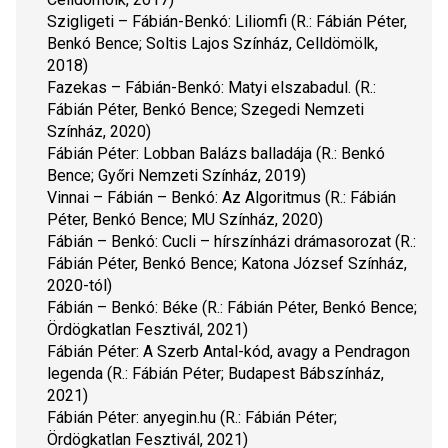
Szigligeti – Fábián-Benkó: 
Liliomfi 
(R.: Fábián Péter, 
Benkó Bence; Soltis Lajos Színház, Celldömölk, 
2018)
Fazekas – Fábián-Benkó: 
Matyi elszabadul.
 (R.: 
Fábián Péter, Benkó Bence; Szegedi Nemzeti 
Színház, 2020)
Fábián Péter: 
Lobban Balázs balladája
 (R.: Benkó 
Bence; Győri Nemzeti Színház, 2019)
Vinnai – Fábián – Benkó: 
Az Algoritmus
 (R.: Fábián 
Péter, Benkó Bence; MU Színház, 2020)
Fábián – Benkó: 
Cucli 
– hírszínházi drámasorozat (R.: 
Fábián Péter, Benkó Bence; Katona József Színház, 
2020-tól)
Fábián – Benkó: 
Béke
 (R.: Fábián Péter, Benkó Bence; 
Ördögkatlan Fesztivál, 2021)
Fábián Péter: 
A Szerb Antal-kód, avagy a Pendragon 
legenda
 (R.: Fábián Péter; Budapest Bábszínház, 
2021)
Fábián Péter: 
anyegin.hu
 (R.: Fábián Péter; 
Ördögkatlan Fesztivál, 2021)