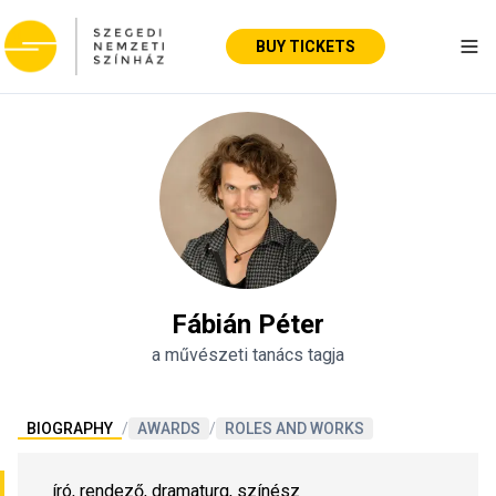
BUY TICKETS
Tog
Fábián Péter
a művészeti tanács tagja
BIOGRAPHY
/
AWARDS
/
ROLES AND WORKS
író, rendező, dramaturg, színész