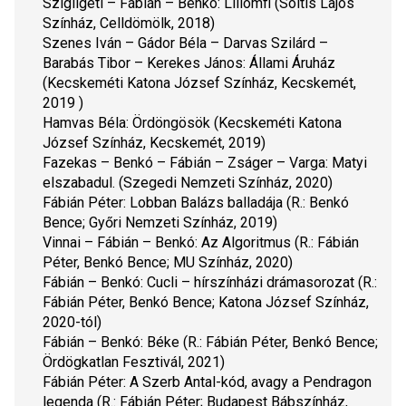
Szigligeti – Fábián – Benkó: 
Liliomfi
 (Soltis Lajos 
Színház, Celldömölk, 2018)
Szenes Iván – Gádor Béla – Darvas Szilárd – 
Barabás Tibor – Kerekes János: 
Állami Áruház
(Kecskeméti Katona József Színház, Kecskemét, 
2019 )
Hamvas Béla: 
Ördöngösök
 (Kecskeméti Katona 
József Színház, Kecskemét, 2019)
Fazekas – Benkó – Fábián – Zságer – Varga: 
Matyi 
elszabadul.
 (Szegedi Nemzeti Színház, 2020)
Fábián Péter: 
Lobban Balázs balladája
 (R.: Benkó 
Bence; Győri Nemzeti Színház, 2019)
Vinnai – Fábián – Benkó: 
Az Algoritmus
 (R.: Fábián 
Péter, Benkó Bence; MU Színház, 2020)
Fábián – Benkó: 
Cucli
 – hírszínházi drámasorozat (R.: 
Fábián Péter, Benkó Bence; Katona József Színház, 
2020-tól)
Fábián – Benkó: 
Béke
 (R.: Fábián Péter, Benkó Bence; 
Ördögkatlan Fesztivál, 2021)
Fábián Péter:
 A Szerb Antal-kód, avagy a Pendragon 
legenda 
(R.: Fábián Péter; Budapest Bábszínház, 