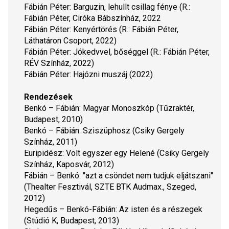
Fábián Péter: 
Barguzin, lehullt csillag fénye
 (R.: 
Fábián Péter, Ciróka Bábszínház, 2022
Fábián Péter: 
Kenyértörés 
(R.: Fábián Péter, 
Láthatáron Csoport, 2022)
Fábián Péter: 
Jókedvvel, bőséggel
 (R.: Fábián Péter, 
RÉV Színház, 2022)
Fábián Péter: 
Hajózni muszáj 
(2022)
Rendezések
Benkó – Fábián: 
Magyar Monoszkóp
 (Tűzraktér, 
Budapest, 2010)
Benkó – Fábián: 
Sziszüphosz 
(Csiky Gergely 
Színház, 2011)
Euripidész: 
Volt egyszer egy Helené
 (Csiky Gergely 
Színház, Kaposvár, 2012)
Fábián – Benkó: 
"azt a csöndet nem tudjuk eljátszani"
(Thealter Fesztivál, SZTE BTK Audmax., Szeged, 
2012)
Hegedűs – Benkó-Fábián: 
Az isten és a részegek
(Stúdió K, Budapest, 2013)