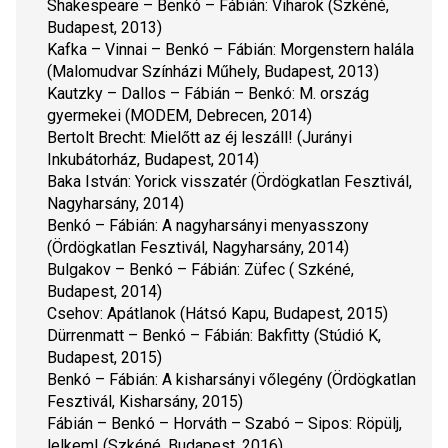
Shakespeare – Benkó – Fábián: 
Viharok
 (Szkéné, 
Budapest, 2013)
Kafka – Vinnai – Benkó – Fábián: 
Morgenstern halála
(Malomudvar Színházi Műhely, Budapest, 2013)
Kautzky – Dallos – Fábián – Benkó: 
M. ország 
gyermekei
 (MODEM, Debrecen, 2014)
Bertolt Brecht: 
Mielőtt az éj leszáll! 
(Jurányi 
Inkubátorház, Budapest, 2014)
Baka István: 
Yorick visszatér 
(Ördögkatlan Fesztivál, 
Nagyharsány, 2014)
Benkó – Fábián: 
A nagyharsányi menyasszony
(Ördögkatlan Fesztivál, Nagyharsány, 2014)
Bulgakov – Benkó – Fábián: 
Züfec
 ( Szkéné, 
Budapest, 2014)
Csehov: 
Apátlanok
 (Hátsó Kapu, Budapest, 2015)
Dürrenmatt – Benkó – Fábián: 
Bakfitty 
(Stúdió K, 
Budapest, 2015)
Benkó – Fábián: 
A kisharsányi vőlegény
 (Ördögkatlan 
Fesztivál, Kisharsány, 2015)
Fábián – Benkó – Horváth – Szabó – Sipos: 
Röpülj, 
lelkem!
 (Szkéné, Budapest, 2016)