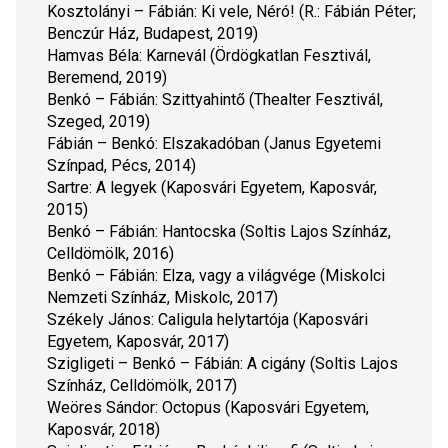
Kosztolányi – Fábián: 
Ki vele, Néró!
 (R.: Fábián Péter; 
Benczúr Ház, Budapest, 2019)
Hamvas Béla: 
Karnevál
 (Ördögkatlan Fesztivál, 
Beremend, 2019)
Benkó – Fábián: 
Szittyahintő 
(Thealter Fesztivál, 
Szeged, 2019)
Fábián – Benkó: 
Elszakadóban
 (Janus Egyetemi 
Színpad, Pécs, 2014)
Sartre: 
A legyek
 (Kaposvári Egyetem, Kaposvár, 
2015)
Benkó – Fábián: 
Hantocska
 (Soltis Lajos Színház, 
Celldömölk, 2016)
Benkó – Fábián: 
Elza, vagy a világvége
 (Miskolci 
Nemzeti Színház, Miskolc, 2017)
Székely János: 
Caligula helytartója
 (Kaposvári 
Egyetem, Kaposvár, 2017)
Szigligeti – Benkó – Fábián: 
A cigány
 (Soltis Lajos 
Színház, Celldömölk, 2017)
Weöres Sándor: 
Octopus
 (Kaposvári Egyetem, 
Kaposvár, 2018)