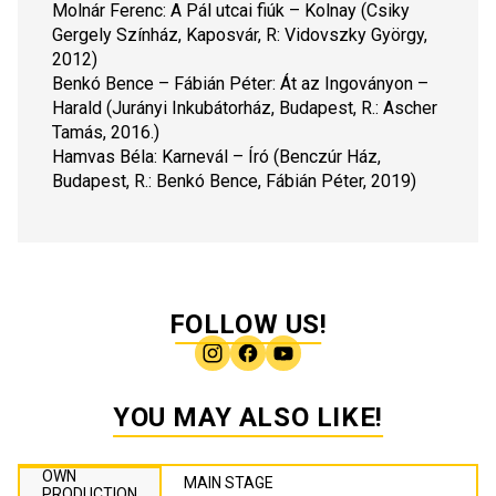
Molnár Ferenc: 
A Pál utcai fiúk
 – Kolnay (Csiky 
Gergely Színház, Kaposvár, R: Vidovszky György, 
2012)
Benkó Bence – Fábián Péter: 
Át az Ingoványon
 – 
Harald (Jurányi Inkubátorház, Budapest, R.: Ascher 
Tamás, 2016.)
Hamvas Béla: 
Karnevál
 – Író (Benczúr Ház, 
Budapest, R.: Benkó Bence, Fábián Péter, 2019)
FOLLOW US!
YOU MAY ALSO LIKE!
OWN
MAIN STAGE
PRODUCTION