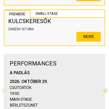
SMALL STAGE
PREMIERE
KULCSKERESŐK
ÖRKÉNY ISTVÁN
MORE
PERFORMANCES
A PADLÁS
2026. OKTÓBER 29.
CSÜTÖRTÖK
Previous slide
Nex
19:00
MAIN STAGE
BÉRLETSZÜNET