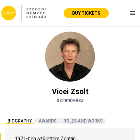
BUY TICKETS
Tog
Vicei Zsolt
színművész
BIOGRAPHY
/
AWARDS
/
ROLES AND WORKS
1971-ben születtem Zentán.