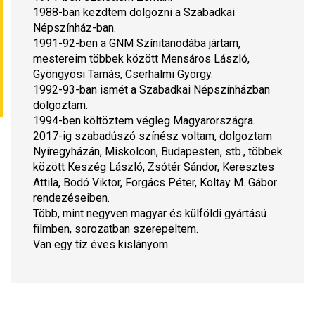
1988-ban kezdtem dolgozni a Szabadkai 
Népszínház-ban.
1991-92-ben a GNM Színitanodába jártam, 
mestereim többek között Mensáros László, 
Gyöngyösi Tamás, Cserhalmi György.
1992-93-ban ismét a Szabadkai Népszínházban 
dolgoztam.
1994-ben költöztem végleg Magyarországra.
2017-ig szabadúszó színész voltam, dolgoztam 
Nyíregyházán, Miskolcon, Budapesten, stb., többek 
között Keszég László, Zsótér Sándor, Keresztes 
Attila, Bodó Viktor, Forgács Péter, Koltay M. Gábor 
rendezéseiben.
Több, mint negyven magyar és külföldi gyártású 
filmben, sorozatban szerepeltem.
Van egy tíz éves kislányom.