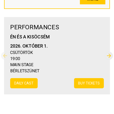
PERFORMANCES
ÉN ÉS A KISÖCSÉM
2026. OKTÓBER 1.
CSÜTÖRTÖK
Previous slide
Nex
19:00
MAIN STAGE
BÉRLETSZÜNET
DAILY CAST
BUY TICKETS