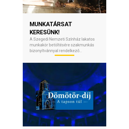
MUNKATÁRSAT
KERESÜNK!
A Szegedi Nemzeti Színház lakatos
munkakör betöltésére szakmunkás
bizonyítvánnyal rendelkező
munkatársat keres