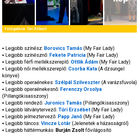
Fotógaléria:
Tari Róbert
▪️ Legjobb színész: 
Borovics Tamás
 (
My Fair Lady
)
▪️ Legjobb színésznő: 
Fekete Patricia
 (
My Fair Lady
)
▪️ Legjobb férfi mellékszereplő: 
Ottlik Ádám
 (
My Fair Lady
)
▪️ Legjobb női mellékszereplő: 
Csorba Kata
 (
A dzsungel 
könyve
)
▪️ Legjobb operaénekes: 
Szélpál Szilveszter
(
A varázsfuvola
)
▪️ Legjobb operaénekesnő: 
Ferenczy Orsolya
(
Pillangókisasszony
)
▪️ Legjobb rendező: 
Juronics Tamás
 (
Pillangókisasszony
)
▪️ Legjobb látványtervező: 
Túri Erzsébet
 (
My Fair Lady
)
▪️ Legjobb jelmeztervező: 
Papp Janó
 (
My Fair Lady
)
▪️ Legjobb táncos: 
Vincze Lotár
 (
Jelenetek a házasságról
)
▪️ Legjobb háttérmunkás: 
Burján Zsolt
 fővilágosító