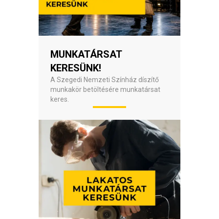
MUNKATÁRSAT
KERESÜNK!
A Szegedi Nemzeti Színház díszítő
munkakör betöltésére munkatársat
keres.