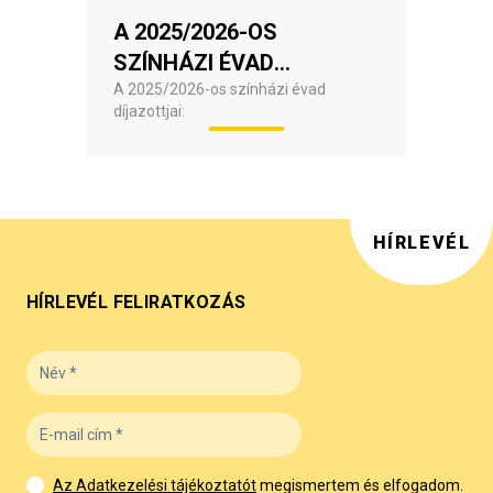
A 2025/2026-OS
SZÍNHÁZI ÉVAD
DÖMÖTÖR-DÍJASAI
A 2025/2026-os színházi évad
díjazottjai:
HÍRLEVÉL
HÍRLEVÉL FELIRATKOZÁS
Az Adatkezelési tájékoztatót
megismertem és elfogadom.