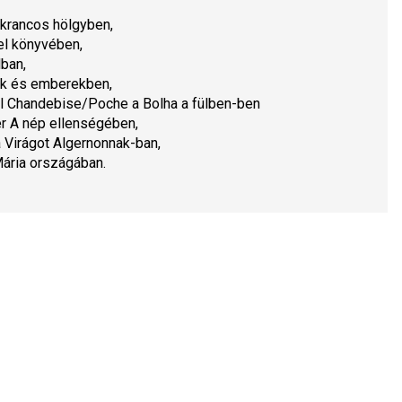
krancos hölgy
ben,
l könyvé
ben,
l
ban,
k és emberek
ben,
l Chandebise/Poche a 
Bolha a fülben
-ben
r 
A nép ellenségé
ben,
 
Virágot Algernonnak
-ban,
ária országá
ban.