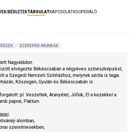
YEK/BÉRLETEK
TÁRSULAT
KAPCSOLAT
KOOPERÁLÓ
ERÉSEK
/
SZEREPEK-MUNKÁK
ett Nagyatádon.
özött elvégezte Békéscsabán a négyéves színészképzést, 
tt a Szegedi Nemzeti Színházhoz, melynek azóta is tagja.
yházán, Kőszegen, Gyulán és Békéscsabán is.
orgatott: pl. 
Veszettek, Aranyélet, Jófiúk, El a kezekkel a 
lamb papné, Paktum
.
epei
:
tivánéji álom
ban,
onai szerelmesek
ben,