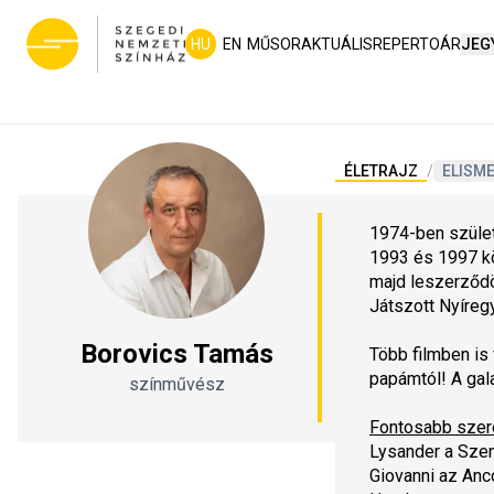
HU
EN
MŰSOR
AKTUÁLIS
REPERTOÁR
JEG
ÉLETRAJZ
/
ELISM
1974-ben szület
1993 és 1997 k
majd leszerződö
Játszott Nyíreg
Borovics Tamás
Több filmben is f
papámtól! A ga
színművész
Fontosabb szer
Lysander a 
Szen
Giovanni az
 Anc