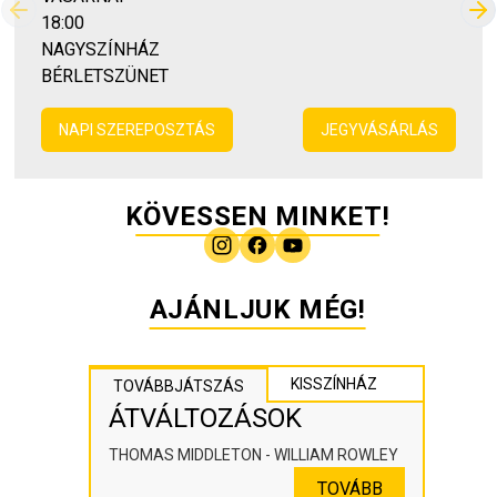
Előző
Kö
18:00
NAGYSZÍNHÁZ
BÉRLETSZÜNET
NAPI SZEREPOSZTÁS
JEGYVÁSÁRLÁS
KÖVESSEN MINKET!
AJÁNLJUK MÉG!
KISSZÍNHÁZ
TOVÁBBJÁTSZÁS
ÁTVÁLTOZÁSOK
THOMAS MIDDLETON - WILLIAM ROWLEY
TOVÁBB