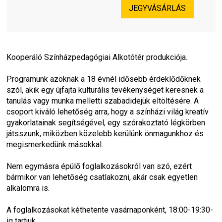
JEGYVÁSÁRLÁS
Kooperáló Színházpedagógiai Alkotótér produkciója.
Programunk azoknak a 18 évnél idősebb érdeklődőknek 
szól, akik egy újfajta kulturális tevékenységet keresnek a 
tanulás vagy munka melletti szabadidejük eltöltésére. A 
csoport kiváló lehetőség arra, hogy a színházi világ kreatív 
gyakorlatainak segítségével, egy szórakoztató légkörben 
játsszunk, miközben közelebb kerülünk önmagunkhoz és 
megismerkedünk másokkal.
Nem egymásra épülő foglalkozásokról van szó, ezért 
bármikor van lehetőség csatlakozni, akár csak egyetlen 
alkalomra is.
A foglalkozásokat kéthetente vasárnaponként, 18:00-19:30-
ig tartjuk.