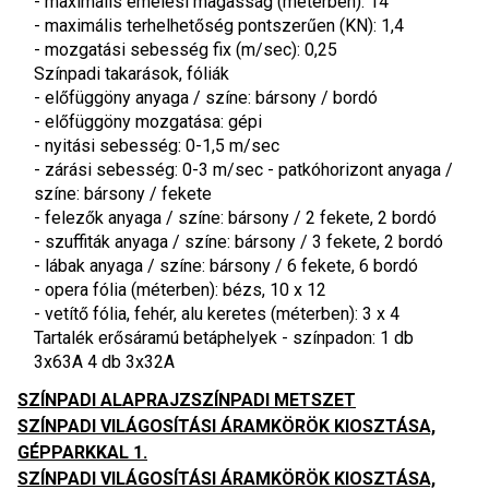
- maximális emelési magasság (méterben): 14
- maximális terhelhetőség pontszerűen (KN): 1,4
- mozgatási sebesség fix (m/sec): 0,25
Színpadi takarások, fóliák
- előfüggöny anyaga / színe: bársony / bordó
- előfüggöny mozgatása: gépi
- nyitási sebesség: 0-1,5 m/sec
- zárási sebesség: 0-3 m/sec - patkóhorizont anyaga / 
színe: bársony / fekete
- felezők anyaga / színe: bársony / 2 fekete, 2 bordó
- szuffiták anyaga / színe: bársony / 3 fekete, 2 bordó
- lábak anyaga / színe: bársony / 6 fekete, 6 bordó
- opera fólia (méterben): bézs, 10 x 12
- vetítő fólia, fehér, alu keretes (méterben): 3 x 4
Tartalék erősáramú betáphelyek - színpadon: 1 db 
3x63A 4 db 3x32A
SZÍNPADI ALAPRAJZ
SZÍNPADI METSZET
SZÍNPADI VILÁGOSÍTÁSI ÁRAMKÖRÖK KIOSZTÁSA,
GÉPPARKKAL 1.
SZÍNPADI VILÁGOSÍTÁSI ÁRAMKÖRÖK KIOSZTÁSA,