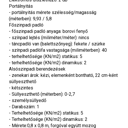
Portálnyitás
- portálnyitás mérete szélesség/magasság 
(méterben): 9,93 / 5,8
Főszinpadi padló
- főszinpadi padló anyaga: borovi fenyő
- színpad lejtés (miliméter/méter): nincs
- táncpadló van (balettszőnyeg): fekete / szürke
- színpadi padlófa vastagsága (miliméterben): 40
- terhelhetősége (KN/m2) statikus: 5
- terhelhetősége (KN/m2) dinamikus: 2
Alsószinpadi berendezések
- zenekari árok: kézi, elemenként bontható, 22 cm-ként 
süllyeszthető
- kétszintes
- Süllyeszthető (méterben): 0-2,7
- személysüllyedő
- Darabszám: 1
- Terhelhetősége (KN/m2) statikus: 5
- Terhelhetősége (KN/m2) dinamikus: 2
- Mérete:0,8 x 0,8 m, forgóval együtt mozog