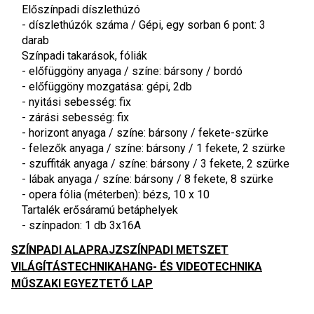
Előszínpadi díszlethúzó
- díszlethúzók száma / Gépi, egy sorban 6 pont: 3 
darab
Színpadi takarások, fóliák
- előfüggöny anyaga / színe: bársony / bordó
- előfüggöny mozgatása: gépi, 2db
- nyitási sebesség: fix
- zárási sebesség: fix
- horizont anyaga / színe: bársony / fekete-szürke
- felezők anyaga / színe: bársony / 1 fekete, 2 szürke
- szuffiták anyaga / színe: bársony / 3 fekete, 2 szürke
- lábak anyaga / színe: bársony / 8 fekete, 8 szürke
- opera fólia (méterben): bézs, 10 x 10
Tartalék erősáramú betáphelyek
- színpadon: 1 db 3x16A
SZÍNPADI ALAPRAJZ
SZÍNPADI METSZET
VILÁGÍTÁSTECHNIKA
HANG- ÉS VIDEOTECHNIKA
MŰSZAKI EGYEZTETŐ LAP