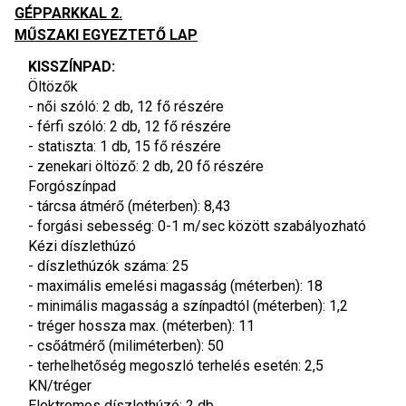
GÉPPARKKAL 2.
MŰSZAKI EGYEZTETŐ LAP
KISSZÍNPAD:
Öltözők
- női szóló: 2 db, 12 fő részére
- férfi szóló: 2 db, 12 fő részére
- statiszta: 1 db, 15 fő részére
- zenekari öltöző: 2 db, 20 fő részére
Forgószínpad
- tárcsa átmérő (méterben): 8,43
- forgási sebesség: 0-1 m/sec között szabályozható
Kézi díszlethúzó
- díszlethúzók száma: 25
- maximális emelési magasság (méterben): 18
- minimális magasság a színpadtól (méterben): 1,2
- tréger hossza max. (méterben): 11
- csőátmérő (miliméterben): 50
- terhelhetőség megoszló terhelés esetén: 2,5 
KN/tréger
Elektromos díszlethúzó: 2 db