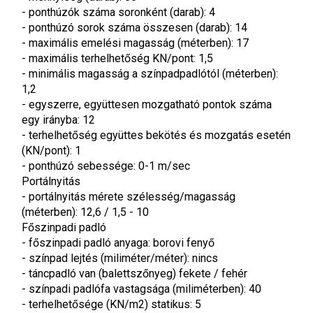
- ponthúzók száma soronként (darab): 4
- ponthúzó sorok száma összesen (darab): 14
- maximális emelési magasság (méterben): 17
- maximális terhelhetőség KN/pont: 1,5
- minimális magasság a színpadpadlótól (méterben): 
1,2
- egyszerre, együttesen mozgatható pontok száma 
egy irányba: 12
- terhelhetőség együttes bekötés és mozgatás esetén 
(KN/pont): 1
- ponthúzó sebessége: 0-1 m/sec
Portálnyitás
- portálnyitás mérete szélesség/magasság 
(méterben): 12,6 / 1,5 - 10
Főszinpadi padló
- főszinpadi padló anyaga: borovi fenyő
- színpad lejtés (miliméter/méter): nincs
- táncpadló van (balettszőnyeg) fekete / fehér
- színpadi padlófa vastagsága (miliméterben): 40
- terhelhetősége (KN/m2) statikus: 5