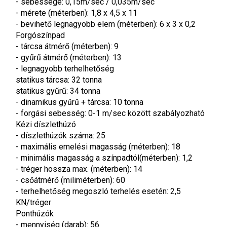
- sebessége: 0,15m/sec / 0,035m/sec
- mérete (méterben): 1,8 x 4,5 x 11
- bevihető legnagyobb elem (méterben): 6 x 3 x 0,2
Forgószínpad
- tárcsa átmérő (méterben): 9
- gyűrű átmérő (méterben): 13
- legnagyobb terhelhetőség
statikus tárcsa: 32 tonna
statikus gyűrű: 34 tonna
- dinamikus gyűrű + tárcsa: 10 tonna
- forgási sebesség: 0-1 m/sec között szabályozható
Kézi díszlethúzó
- díszlethúzók száma: 25
- maximális emelési magasság (méterben): 18
- minimális magasság a színpadtól(méterben): 1,2
- tréger hossza max. (méterben): 14
- csőátmérő (miliméterben): 60
- terhelhetőség megoszló terhelés esetén: 2,5 
KN/tréger
Ponthúzók
- mennyiség (darab): 56