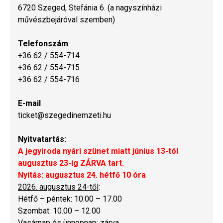
6720 Szeged, Stefánia 6. (a nagyszínházi
művészbejáróval szemben)
Telefonszám
+36 62 / 554-714
+36 62 / 554-715
+36 62 / 554-716
E-mail
ticket@szegedinemzeti.hu
Nyitvatartás:
A jegyiroda nyári szünet miatt június 13-tól
augusztus 23-ig ZÁRVA tart.
Nyitás: augusztus 24. hétfő 10 óra
2026. augusztus 24-től
:
Hétfő – péntek: 10.00 – 17.00
Szombat: 10.00 – 12.00
Vasárnap és ünnepnap: zárva