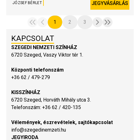
JEGYVÁSÁRLÁS
JÓZSEF BÉRLET
1
2
3
KAPCSOLAT
SZEGEDI NEMZETI SZÍNHÁZ
6720 Szeged, Vaszy Viktor tér 1.
Központi telefonszám
+36 62 / 479-279
KISSZÍNHÁZ
6720 Szeged, Horváth Mihály utca 3.
Telefonszám: +36 62 / 420-135
Vélemények, észrevételek, sajtókapcsolat
info@szegedinemzeti.hu
JEGYIRODA