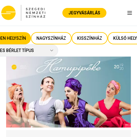
JEGYVÁSÁRLÁS
Nav
EN HELYSZÍN
NAGYSZÍNHÁZ
KISSZÍNHÁZ
KÜLSŐ HEL
ES BÉRLET TÍPUS