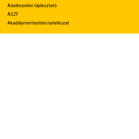
Adatkezelési tájékoztató
ÁSZF
Akadálymentesítési nyilatkozat