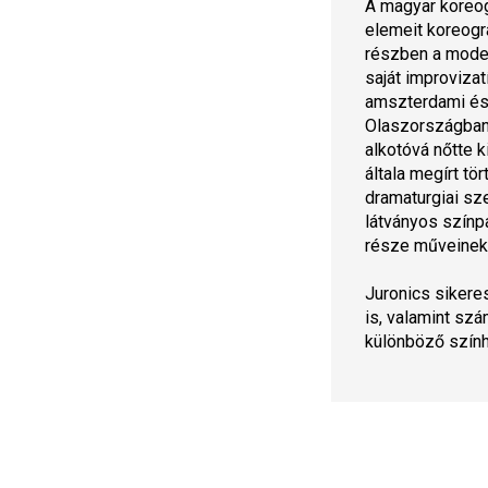
A magyar koreog
elemeit koreográ
részben a moder
saját improviza
amszterdami és 
Olaszországban 
alkotóvá nőtte k
általa megírt tör
dramaturgiai sze
látványos színpa
része műveinek.
Juronics sikere
is, valamint sz
különböző szín