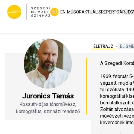
HU
EN
MŰSOR
AKTUÁLIS
REPERTOÁR
JEG
ÉLETRAJZ
/
ELISM
A Szegedi Kortá
1969. február 5
végzett, majd a
től szólista. 19
Juronics Tamás
koreográfiai kís
bemutatkozott é
Kossuth-díjas táncművész,
Zoltán távozása 
koreográfus, színházi rendező
művészeti vezető
keverednek inte