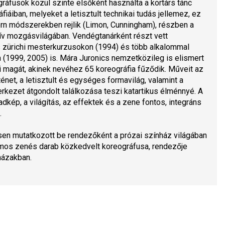
ráfusok közül szinte elsőként használta a kortárs tánc 
fiáiban, melyeket a letisztult technikai tudás jellemez, ez 
n módszerekben rejlik (Limon, Cunningham), részben a 
tív mozgásvilágában. Vendégtanárként részt vett 
zürichi mesterkurzusokon (1994) és több alkalommal 
(1999, 2005) is. Mára Juronics nemzetközileg is elismert 
i magát, akinek nevéhez 65 koreográfia fűződik. Műveit az 
ténet, a letisztult és egységes formavilág, valamint a 
rkezet átgondolt találkozása teszi katartikus élménnyé. A 
dkép, a világítás, az effektek és a zene fontos, integráns 
 
sen mutatkozott be rendezőként a prózai színház világában 
ámos zenés darab közkedvelt koreográfusa, rendezője 
házakban.