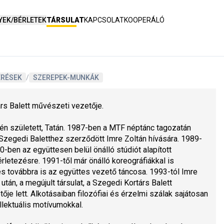
YEK/BÉRLETEK
TÁRSULAT
KAPCSOLAT
KOOPERÁLÓ
ERÉSEK
/
SZEREPEK-MUNKÁK
rs Balett művészeti vezetője.
-én született, Tatán. 1987-ben a MTF néptánc tagozatán 
 Szegedi Baletthez szerződött Imre Zoltán hívására. 1989-
90-ben az együttesen belül önálló stúdiót alapított 
érletezésre. 1991-től már önálló koreográfiákkal is 
s továbbra is az együttes vezető táncosa. 1993-tól Imre 
után, a megújult társulat, a Szegedi Kortárs Balett 
je lett. Alkotásaiban filozófiai és érzelmi szálak sajátosan 
llektuális motívumokkal. 