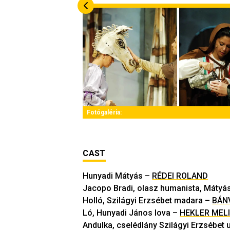
Fotógaléria:
CAST
Hunyadi Mátyás
–
RÉDEI ROLAND
Jacopo Bradi, olasz humanista, Mátyá
Holló, Szilágyi Erzsébet madara
–
BÁN
Ló, Hunyadi János lova
–
HEKLER MEL
Andulka, cselédlány Szilágyi Erzsébet 