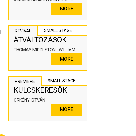
KOOPERÁLÓ SZÍNHÁZPEDAGÓGIAI
MORE
ALKOTÓTÉR
SMALL STAGE
REVIVAL
 
ÁTVÁLTOZÁSOK
THOMAS MIDDLETON - WILLIAM
ROWLEY
MORE
SMALL STAGE
PREMIERE
KULCSKERESŐK
ÖRKÉNY ISTVÁN
MORE