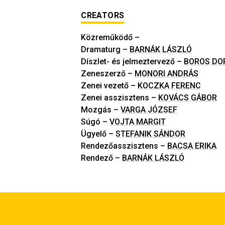
CREATORS
Közreműködő
–
Dramaturg
–
BARNÁK LÁSZLÓ
Díszlet- és jelmeztervező
–
BOROS DO
Zeneszerző
–
MONORI ANDRÁS
Zenei vezető
–
KOCZKA FERENC
Zenei asszisztens
–
KOVÁCS GÁBOR
Mozgás
–
VARGA JÓZSEF
Súgó
–
VOJTA MARGIT
Ügyelő
–
STEFANIK SÁNDOR
Rendezőasszisztens
–
BACSA ERIKA
Rendező
–
BARNÁK LÁSZLÓ