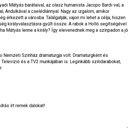
adi Mátyás barátaival, az olasz humanista Jacopo Bardi-val, a 
l, Andulkával a cselédlánnyal. Nagy az izgalom, amikor 
érkezett a városba. Találgatják, vajon mi lehet a célja, hiszen 
g királyválasztásra gyűlt össze. A rabok a Holló segítségével 
, ha Mátyás lenne a király? Így elevenednek meg a színpadon a jól
i Nemzeti Színház dramaturgja volt. Dramaturgként és 
 Televízió és a TV2 munkájában is. Leginkább színdarabokat, 
r.
rás írt remek dalokat!