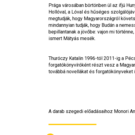
Prága városában börtönben ül az ifjú Huny
Hollóval, a Lóval és hűséges szolgálójáva
megtudják, hogy Magyarországról követség 
mindannyian tudják, hogy Budán a nemessé
bepillantanak a jövőbe: vajon mi történne
ismert Mátyás mesék.
Thuróczy Katalin 1996-tól 2011-ig a Pécs
forgatókönyvíróként részt vesz a Magyar
továbbá novellákat és forgatókönyveket í
A darab szegedi előadásaihoz Monori And