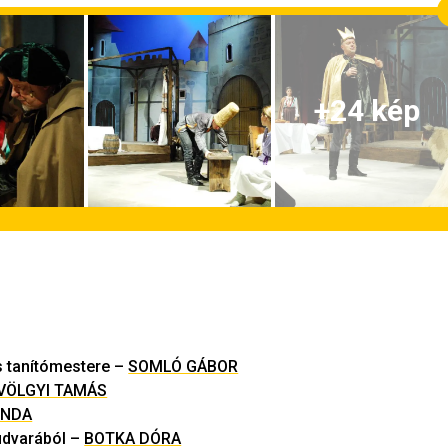
+
24
kép
s tanítómestere
–
SOMLÓ GÁBOR
VÖLGYI TAMÁS
INDA
udvarából
–
BOTKA DÓRA