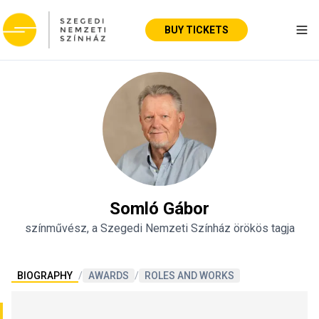
BUY TICKETS
Tog
Somló Gábor
színművész, a Szegedi Nemzeti Színház örökös tagja
BIOGRAPHY
/
AWARDS
/
ROLES AND WORKS