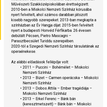
Művészeti Szakközépiskolában érettségizett. 
2010-ben a Miskolci Nemzeti Színház kórusába 
nyert felvételt, ahol számos darabban játszott 
kisebb nagyobb szerepeket. 2013-ban megkapta a 
színházban az Év Hangja díjat. 2015-ben felvételt 
nyert a budapesti Honvéd Férfikarba. 26 évesen 
debütált Pécsen, Pietro Mascagni – 
Parasztbecsület
 Turiddu szerepében.
2020-tól a Szegedi Nemzeti Színház társulatának az 
operaénekese.
Az alábbi előadások fellépője volt:
2011 – Puccini – 
Bohémélet
 – Miskolci 
Nemzeti Színház
2013 – Bizet – 
Carmen operácska
 – Miskolci 
Nemzeti Színház
2013 – Dobos Attila –
 Ember tragédiája
 – 
Miskolci Nemzeti Színház
2013 – Erkel Ferenc – 
Bánk bán
(keresztmetszett) – Bánk bán – Miskolci 