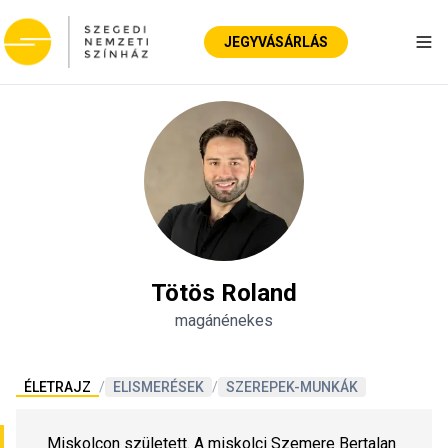
JEGYVÁSÁRLÁS
Nav
Tötös Roland
magánénekes
ÉLETRAJZ
/
ELISMERÉSEK
/
SZEREPEK-MUNKÁK
Miskolcon született. A miskolci Szemere Bertalan 