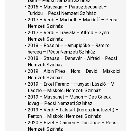
Dani – Pécsi Nemzeti Színház
2016 – Mascagni – 
Parasztbecsület 
– 
Turiddu – Pécsi Nemzeti Színház
2017 – Verdi – 
Macbeth
 – Macduff – Pécsi 
Nemzeti Színház
2017 – Verdi – 
Traviata
 – Alfred – Győri 
Nemzeti Színház
2018 – Rossini – 
Hamupipőke
 – Ramiro 
herceg – Pécsi Nemzeti Színház
2018 – Strauss – Denevér – Alfréd – Pécsi 
Nemzeti Színház
2019 – Albin Fries – 
Nora
 – David – Miskolci 
Nemzeti Színház
2019 – Erkel Ferenc – 
Hunyadi László
 – V. 
László – Miskolci Nemzeti Színház
2019 – Massanet – 
Manon
 – Des Grieux 
lovag – Pécsi Nemzeti Színház
2019 – Verdi – 
Falstaff 
(keresztmetszett) – 
Fenton – Miskolci Nemzeti Színház
2020 – Bizet – 
Carmen
 – Don José – Pécsi 
Nemzeti Színház