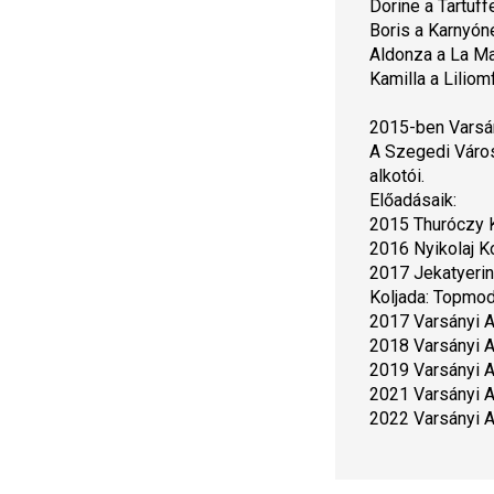
Dorine a 
Tartuff
Boris a 
Karnyón
Aldonza a 
La Ma
Kamilla a 
Liliomf
2015-ben Varsán
A Szegedi Város
alkotói.
Előadásaik:
2015 Thuróczy Ka
2016 Nyikolaj Ko
2017 Jekatyerin
Koljada: 
Topmod
2017 Varsányi A
2018 Varsányi A
2019 Varsányi A
2021 Varsányi A
2022 Varsányi A