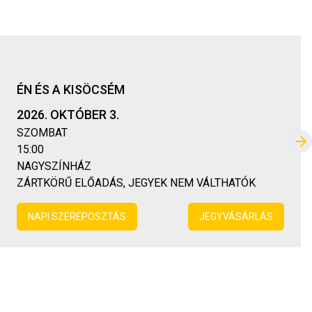
ÉN ÉS A KISÖCSÉM
2026. OKTÓBER 3.
SZOMBAT
Kö
15:00
NAGYSZÍNHÁZ
ZÁRTKÖRŰ ELŐADÁS, JEGYEK NEM VÁLTHATÓK
NAPI SZEREPOSZTÁS
JEGYVÁSÁRLÁS