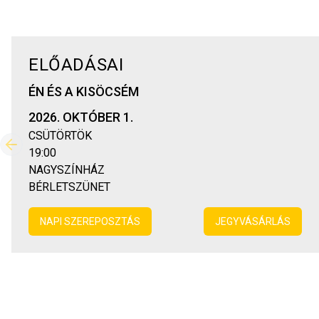
ELŐADÁSAI
ÉN ÉS A KISÖCSÉM
2026. OKTÓBER 1.
CSÜTÖRTÖK
Előző
19:00
NAGYSZÍNHÁZ
BÉRLETSZÜNET
NAPI SZEREPOSZTÁS
JEGYVÁSÁRLÁS