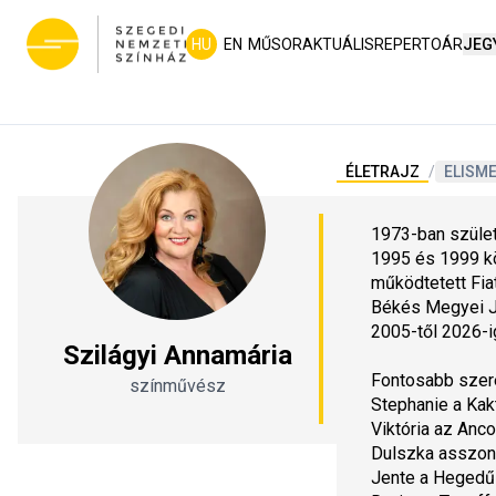
HU
EN
MŰSOR
AKTUÁLIS
REPERTOÁR
JEG
ÉLETRAJZ
/
ELISM
1973-ban szület
1995 és 1999 kö
működtetett Fiat
Békés Megyei Jó
2005-től 2026-i
Szilágyi Annamária
Fontosabb szer
színművész
Stephanie a 
Kak
Viktória az 
Anco
Dulszka asszon
Jente a 
Hegedűs