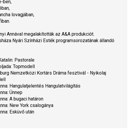
e
-ben,
é
ban,
ncha lovagjá
ban,
i
ban.
yi Annával megalakították az A&A produkciót.
háza Nyári Színházi Esték programsorozatának állandó 
talin: 
Pastorale 
ljada: 
Topmodell
burg Nemzetközi Kortárs Dráma fesztivál - Nyikolaj 
ell
nna: 
Hangulatjelentés Hangulatvilágítás
nna: 
Ünnep
nna: 
A bugaci határon
nna: 
New York csalogánya
nna: 
Esküvő után