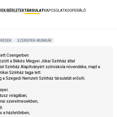
YEK/BÉRLETEK
TÁRSULAT
KAPCSOLAT
KOOPERÁLÓ
ERÉSEK
/
SZEREPEK-MUNKÁK
ett Csengerben.
zött a Békés Megyei Jókai Színház által 
al Színház Alapítványért színiiskola növendéke, majd a 
kai Színház tagja lett.
g a Szegedi Nemzeti Színház társulatát erősíti.
epei:
tusz virágá
ban,
nai szerelmesek
ben,
y,
 a háztetőn
ben,