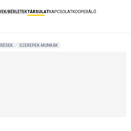
YEK/BÉRLETEK
TÁRSULAT
KAPCSOLAT
KOOPERÁLÓ
ERÉSEK
/
SZEREPEK-MUNKÁK