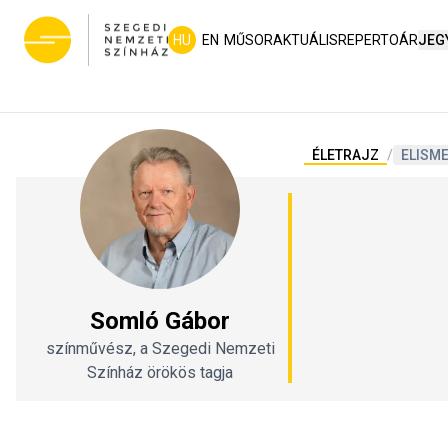
HU
EN
MŰSOR
AKTUÁLIS
REPERTOÁR
JEG
ÉLETRAJZ
/
ELISM
Somló Gábor
színművész, a Szegedi Nemzeti
Színház örökös tagja