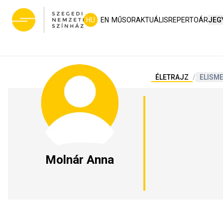
HU
EN
MŰSOR
AKTUÁLIS
REPERTOÁR
JEG
ÉLETRAJZ
/
ELISM
Molnár Anna