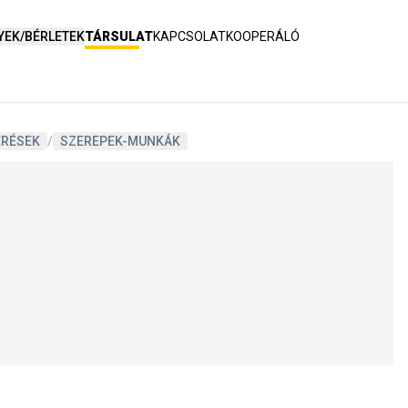
YEK/BÉRLETEK
TÁRSULAT
KAPCSOLAT
KOOPERÁLÓ
ERÉSEK
/
SZEREPEK-MUNKÁK