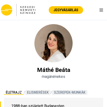
JEGYVÁSÁRLÁS
Nav
Máthé Beáta
magánénekes
ÉLETRAJZ
/
ELISMERÉSEK
/
SZEREPEK-MUNKÁK
1988-ban született Budapesten.