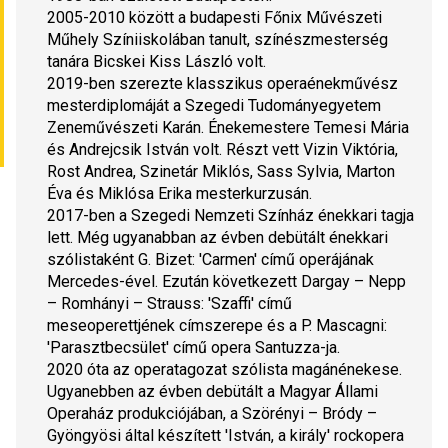
2005-2010 között a budapesti Főnix Művészeti 
Műhely Színiiskolában tanult, színészmesterség 
tanára Bicskei Kiss László volt.
2019-ben szerezte klasszikus operaénekművész 
mesterdiplomáját a Szegedi Tudományegyetem 
Zeneművészeti Karán. Énekemestere Temesi Mária 
és Andrejcsik István volt. Részt vett Vizin Viktória, 
Rost Andrea, Szinetár Miklós, Sass Sylvia, Marton 
Éva és Miklósa Erika mesterkurzusán.
2017-ben a Szegedi Nemzeti Színház énekkari tagja 
lett. Még ugyanabban az évben debütált énekkari 
szólistaként G. Bizet: '
Carmen
' című operájának 
Mercedes-ével. Ezután következett Dargay – Nepp 
– Romhányi – Strauss: '
Szaffi
' című 
meseoperettjének címszerepe és a P. Mascagni: 
'
Parasztbecsület
' című opera Santuzza-ja.
2020 óta az operatagozat szólista magánénekese.
Ugyanebben az évben debütált a Magyar Állami 
Operaház produkciójában, a Szörényi – Bródy – 
Gyöngyösi által készített '
István, a király
' rockopera 