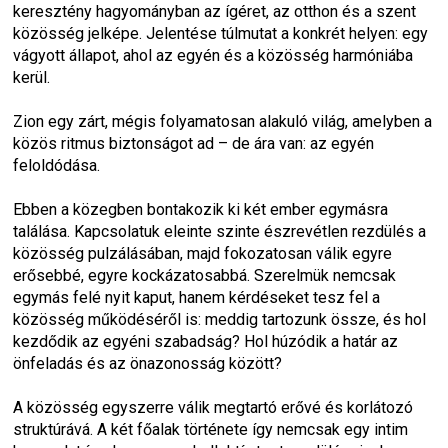
keresztény hagyományban az ígéret, az otthon és a szent 
közösség jelképe. Jelentése túlmutat a konkrét helyen: egy 
vágyott állapot, ahol az egyén és a közösség harmóniába 
kerül.
Zion
 egy zárt, mégis folyamatosan alakuló világ, amelyben a 
közös ritmus biztonságot ad – de ára van: az egyén 
feloldódása.
Ebben a közegben bontakozik ki két ember egymásra 
találása. Kapcsolatuk eleinte szinte észrevétlen rezdülés a 
közösség pulzálásában, majd fokozatosan válik egyre 
erősebbé, egyre kockázatosabbá. Szerelmük nemcsak 
egymás felé nyit kaput, hanem kérdéseket tesz fel a 
közösség működéséről is: meddig tartozunk össze, és hol 
kezdődik az egyéni szabadság? Hol húzódik a határ az 
önfeladás és az önazonosság között?
A közösség egyszerre válik megtartó erővé és korlátozó 
struktúrává. A két főalak története így nemcsak egy intim 