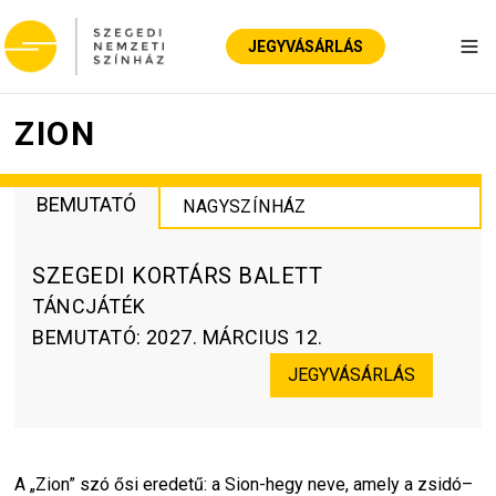
JEGYVÁSÁRLÁS
Nav
ZION
BEMUTATÓ
NAGYSZÍNHÁZ
SZEGEDI KORTÁRS BALETT
TÁNCJÁTÉK
BEMUTATÓ
:
2027. MÁRCIUS 12.
JEGYVÁSÁRLÁS
A „Zion” szó ősi eredetű: a Sion-hegy neve, amely a zsidó–