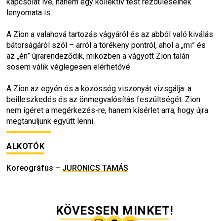
kapcsolat íve, hanem egy kollektív test rezdüléseinek 
lenyomata is.
A 
Zion
 a valahová tartozás vágyáról és az abból való kiválás 
bátorságáról szól – arról a törékeny pontról, ahol a „mi” és 
az „én” újrarendeződik, miközben a vágyott Zion talán 
sosem válik véglegesen elérhetővé.
A 
Zion
 az egyén és a közösség viszonyát vizsgálja: a 
beilleszkedés és az önmegvalósítás feszültségét. Zion 
nem ígéret a megérkezés-re, hanem kísérlet arra, hogy újra 
megtanuljunk együtt lenni.
ALKOTÓK
Koreográfus
–
JURONICS TAMÁS
KÖVESSEN MINKET!