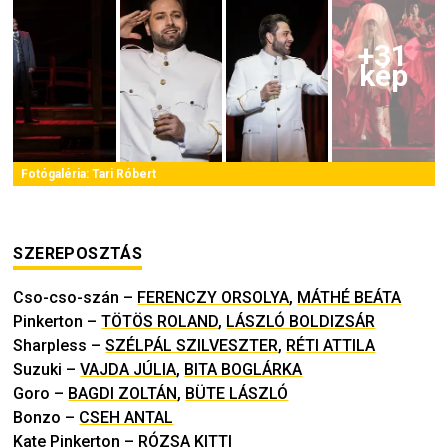
+
31
kép
Fotógaléria:
Tari Róbert
SZEREPOSZTÁS
Cso-cso-szán
–
FERENCZY ORSOLYA
,
MÁTHÉ BEÁTA
Pinkerton
–
TÖTÖS ROLAND
,
LÁSZLÓ BOLDIZSÁR
Sharpless
–
SZÉLPÁL SZILVESZTER
,
RÉTI ATTILA
Suzuki
–
VAJDA JÚLIA
,
BITA BOGLÁRKA
Goro
–
BAGDI ZOLTÁN
,
BÜTE LÁSZLÓ
Bonzo
–
CSEH ANTAL
Kate Pinkerton
–
RÓZSA KITTI