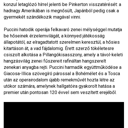
konzul letaglózó hírrel jelenti be Pinkerton visszatérését: a 
hadnagy Amerikában is megnősült, Japánból pedig csak a 
gyermekét szándékozik magával vinni.
Puccini hatodik operája felkavaró zenei mélységgel mutatja 
be hőseinek érzelemvilágát, a könnyed játékosság 
állapotától, az elragadtatott szerelmen keresztül, a hősies 
kitartáson át, a vad fájdalomig. Érett szerző tökéletesre 
csiszolt alkotása a 
Pillangókisasszony
, amely a távol-keleti 
hangzásvilág zenei fűszereit rafináltan hangszerelt 
zenekari anyagba rejti. Puccini harmadik együttműködése a 
Giacosa-Illica szövegíró párossal a 
Bohémélet
 és a 
Tosca
után az operairodalom újabb remekművét hozta létre az 
utókor számára, amelynek hallgatóira gyakorolt hatása a 
premier után pontosan 120 évvel sem veszített erejéből.