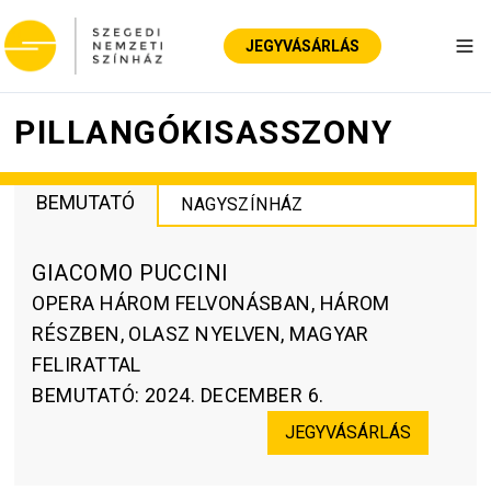
JEGYVÁSÁRLÁS
Nav
PILLANGÓKISASSZONY
BEMUTATÓ
NAGYSZÍNHÁZ
GIACOMO PUCCINI
OPERA HÁROM FELVONÁSBAN, HÁROM
RÉSZBEN, OLASZ NYELVEN, MAGYAR
FELIRATTAL
BEMUTATÓ
:
2024. DECEMBER 6.
JEGYVÁSÁRLÁS