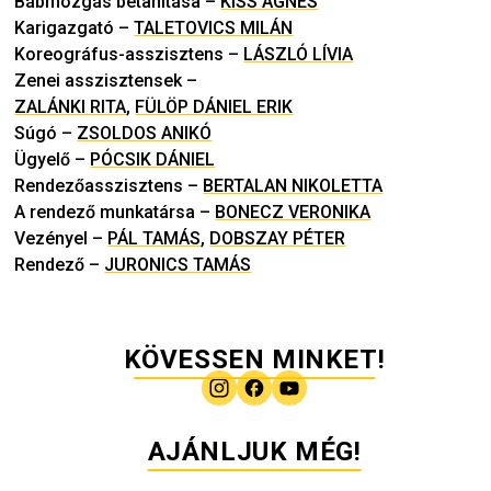
Bábmozgás betanítása
–
KISS ÁGNES
Karigazgató
–
TALETOVICS MILÁN
Koreográfus-asszisztens
–
LÁSZLÓ LÍVIA
Zenei asszisztensek
–
ZALÁNKI RITA
,
FÜLÖP DÁNIEL ERIK
Súgó
–
ZSOLDOS ANIKÓ
Ügyelő
–
PÓCSIK DÁNIEL
Rendezőasszisztens
–
BERTALAN NIKOLETTA
A rendező munkatársa
–
BONECZ VERONIKA
Vezényel
–
PÁL TAMÁS
,
DOBSZAY PÉTER
Rendező
–
JURONICS TAMÁS
KÖVESSEN MINKET!
AJÁNLJUK MÉG!