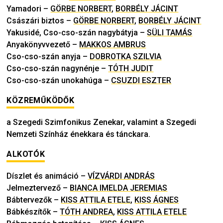
Yamadori
–
GÖRBE NORBERT
,
BORBÉLY JÁCINT
Császári biztos
–
GÖRBE NORBERT
,
BORBÉLY JÁCINT
Yakusidé, Cso-cso-szán nagybátyja
–
SÜLI TAMÁS
Anyakönyvvezető
–
MAKKOS AMBRUS
Cso-cso-szán anyja
–
DOBROTKA SZILVIA
Cso-cso-szán nagynénje
–
TÓTH JUDIT
Cso-cso-szán unokahúga
–
CSUZDI ESZTER
KÖZREMŰKÖDŐK
a Szegedi Szimfonikus Zenekar, valamint a Szegedi
Nemzeti Színház énekkara és tánckara.
ALKOTÓK
Díszlet és animáció
–
VÍZVÁRDI ANDRÁS
Jelmeztervező
–
BIANCA IMELDA JEREMIAS
Bábtervezők
–
KISS ATTILA ETELE
,
KISS ÁGNES
Bábkészítők
–
TÓTH ANDREA
,
KISS ATTILA ETELE