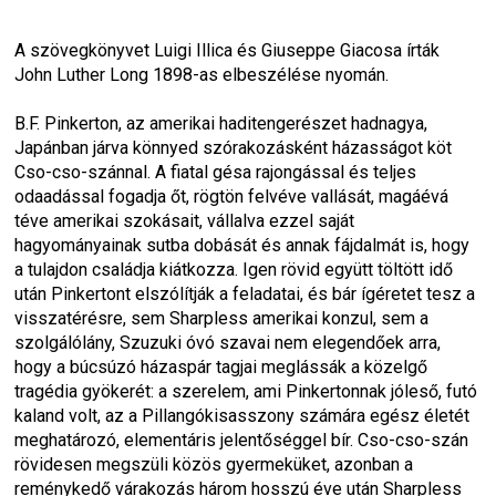
A szövegkönyvet Luigi Illica és Giuseppe Giacosa írták 
John Luther Long 1898-as elbeszélése nyomán.
B.F. Pinkerton, az amerikai haditengerészet hadnagya, 
Japánban járva könnyed szórakozásként házasságot köt 
Cso-cso-szánnal. A fiatal gésa rajongással és teljes 
odaadással fogadja őt, rögtön felvéve vallását, magáévá 
téve amerikai szokásait, vállalva ezzel saját 
hagyományainak sutba dobását és annak fájdalmát is, hogy 
a tulajdon családja kiátkozza. Igen rövid együtt töltött idő 
után Pinkertont elszólítják a feladatai, és bár ígéretet tesz a 
visszatérésre, sem Sharpless amerikai konzul, sem a 
szolgálólány, Szuzuki óvó szavai nem elegendőek arra, 
hogy a búcsúzó házaspár tagjai meglássák a közelgő 
tragédia gyökerét: a szerelem, ami Pinkertonnak jóleső, futó 
kaland volt, az a Pillangókisasszony számára egész életét 
meghatározó, elementáris jelentőséggel bír. Cso-cso-szán 
rövidesen megszüli közös gyermeküket, azonban a 
reménykedő várakozás három hosszú éve után Sharpless 