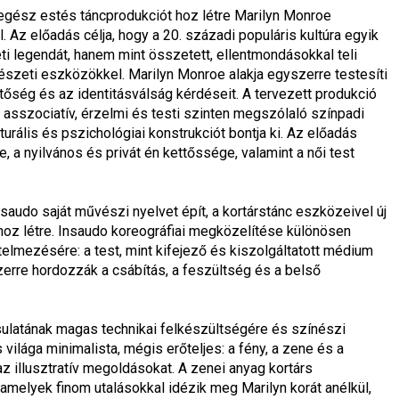
egész estés táncprodukciót hoz létre Marilyn Monroe 
 Az előadás célja, hogy a 20. századi populáris kultúra egyik 
eti legendát, hanem mint összetett, ellentmondásokkal teli 
észeti eszközökkel. Marilyn Monroe alakja egyszerre testesíti 
őség és az identitásválság kérdéseit. A tervezett produkció 
 asszociatív, érzelmi és testi szinten megszólaló színpadi 
urális és pszichológiai konstrukciót bontja ki. Az előadás 
a nyilvános és privát én kettőssége, valamint a női test 
nsaudo saját művészi nyelvet épít, a kortárstánc eszközeivel új 
 hoz létre. Insaudo koreográfiai megközelítése különösen 
elmezésére: a test, mint kifejező és kiszolgáltatott médium 
erre hordozzák a csábítás, a feszültség és a belső 
sulatának magas technikai felkészültségére és színészi 
világa minimalista, mégis erőteljes: a fény, a zene és a 
 illusztratív megoldásokat. A zenei anyag kortárs 
amelyek finom utalásokkal idézik meg Marilyn korát anélkül, 