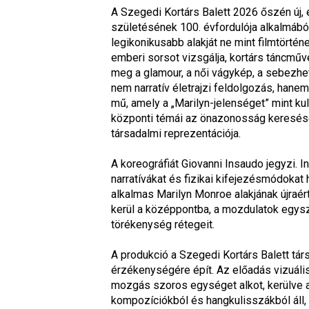
A Szegedi Kortárs Balett 2026 őszén új, 
születésének 100. évfordulója alkalmából.
legikonikusabb alakját ne mint filmtörtén
emberi sorsot vizsgálja, kortárs táncműv
meg a glamour, a női vágykép, a sebezhet
nem narratív életrajzi feldolgozás, hanem
mű, amely a „Marilyn-jelenséget” mint kult
központi témái az önazonosság keresése, 
társadalmi reprezentációja.
A koreográfiát Giovanni Insaudo jegyzi. I
narratívákat és fizikai kifejezésmódokat
alkalmas Marilyn Monroe alakjának újraért
kerül a középpontba, a mozdulatok egysz
törékenység rétegeit.
A produkció a Szegedi Kortárs Balett tár
érzékenységére épít. Az előadás vizuális 
mozgás szoros egységet alkot, kerülve az
kompozíciókból és hangkulisszákból áll, 