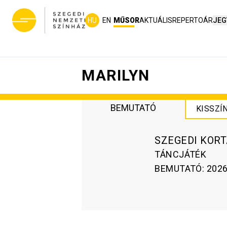
HU
EN
MŰSOR
AKTUÁLIS
REPERTOÁR
JEG
MARILYN
BEMUTATÓ
KISSZÍ
SZEGEDI KOR
TÁNCJÁTÉK
BEMUTATÓ
:
2026