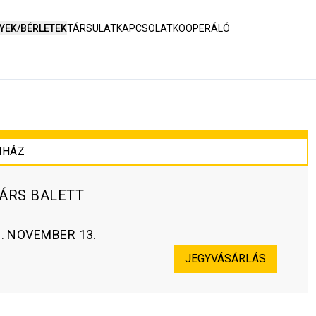
YEK/BÉRLETEK
TÁRSULAT
KAPCSOLAT
KOOPERÁLÓ
NHÁZ
TÁRS BALETT
. NOVEMBER 13.
JEGYVÁSÁRLÁS