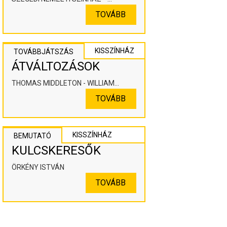
KOOPERÁLÓ SZÍNHÁZPEDAGÓGIAI
TOVÁBB
ALKOTÓTÉR
KISSZÍNHÁZ
TOVÁBBJÁTSZÁS
ÁTVÁLTOZÁSOK
THOMAS MIDDLETON - WILLIAM
ROWLEY
TOVÁBB
KISSZÍNHÁZ
BEMUTATÓ
KULCSKERESŐK
ÖRKÉNY ISTVÁN
TOVÁBB