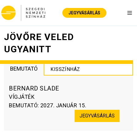
JEGYVÁSÁRLÁS
Nav
JÖVŐRE VELED
UGYANITT
BEMUTATÓ
KISSZÍNHÁZ
BERNARD SLADE
VÍGJÁTÉK
BEMUTATÓ
:
2027. JANUÁR 15.
JEGYVÁSÁRLÁS