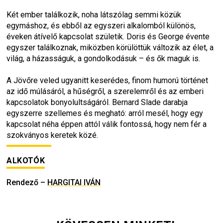
Két ember találkozik, noha látszólag semmi közük 
egymáshoz, és ebből az egyszeri alkalomból különös, 
éveken átívelő kapcsolat születik. Doris és George évente 
egyszer találkoznak, miközben körülöttük változik az élet, a 
világ, a házasságuk, a gondolkodásuk – és ők maguk is.
A 
Jövőre veled ugyanitt
 keserédes, finom humorú történet 
az idő múlásáról, a hűségről, a szerelemről és az emberi 
kapcsolatok bonyolultságáról. Bernard Slade darabja 
egyszerre szellemes és megható: arról mesél, hogy egy 
kapcsolat néha éppen attól válik fontossá, hogy nem fér a 
szokványos keretek közé.
ALKOTÓK
Rendező
–
HARGITAI IVÁN