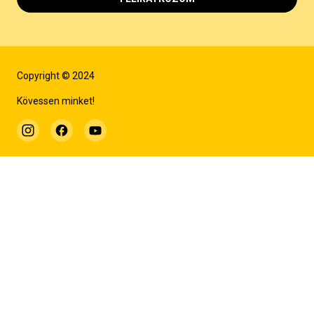
Copyright © 2024
Kövessen minket!
TOVÁBBI INFORMÁCIÓK
A SZÍNHÁZ TÖRTÉNETE
WEBSÉTA
ARCHÍVUM
REPERTOÁR ARCHÍVUM
MŰSZAKI LEÍRÁS
PRÓBATÁBLA