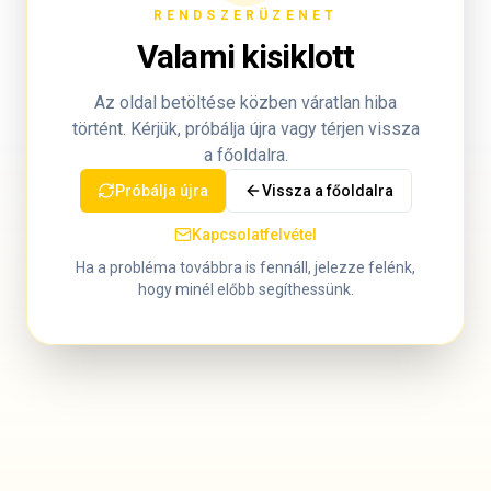
RENDSZERÜZENET
Valami kisiklott
Az oldal betöltése közben váratlan hiba
történt. Kérjük, próbálja újra vagy térjen vissza
a főoldalra.
Próbálja újra
Vissza a főoldalra
Kapcsolatfelvétel
Ha a probléma továbbra is fennáll, jelezze felénk,
hogy minél előbb segíthessünk.