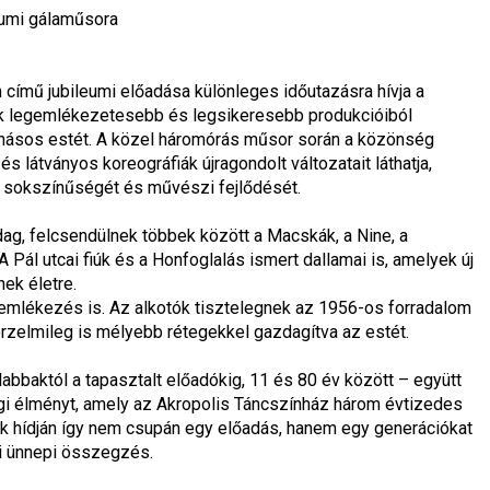
eumi gálaműsora
n
 című jubileumi előadása különleges időutazásra hívja a 
ak legemlékezetesebb és legsikeresebb produkcióiból 
onásos estét. A közel háromórás műsor során a közönség 
s látványos koreográfiák újragondolt változatait láthatja, 
t sokszínűségét és művészi fejlődését.
dag, felcsendülnek többek között a 
Macskák
, a 
Nine
, a 
A Pál utcai fiúk
 és a 
Honfoglalás
 ismert dallamai is, amelyek új 
ek életre.
lékezés is. Az alkotók tisztelegnek az 1956-os forradalom 
érzelmileg is mélyebb rétegekkel gazdagítva az estét.
abbaktól a tapasztalt előadókig, 11 és 80 év között – együtt 
i élményt, amely az Akropolis Táncszínház három évtizedes 
k hídján
 így nem csupán egy előadás, hanem egy generációkat 
li ünnepi összegzés.