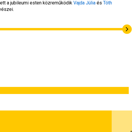
ett a jubileumi esten közreműködik 
Vajda Júlia
 és 
Tóth 
vészei.