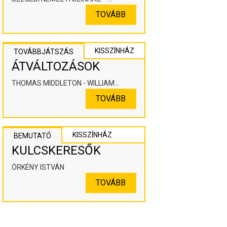
KOOPERÁLÓ SZÍNHÁZPEDAGÓGIAI
TOVÁBB
ALKOTÓTÉR
KISSZÍNHÁZ
TOVÁBBJÁTSZÁS
ÁTVÁLTOZÁSOK
THOMAS MIDDLETON - WILLIAM
ROWLEY
TOVÁBB
KISSZÍNHÁZ
BEMUTATÓ
KULCSKERESŐK
ÖRKÉNY ISTVÁN
TOVÁBB