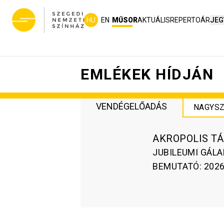
HU
EN
MŰSOR
AKTUÁLIS
REPERTOÁR
JEG
EMLÉKEK HÍDJÁN
VENDÉGELŐADÁS
NAGYSZ
AKROPOLIS T
JUBILEUMI GÁL
BEMUTATÓ
:
2026