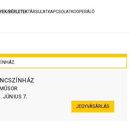
YEK/BÉRLETEK
TÁRSULAT
KAPCSOLAT
KOOPERÁLÓ
ÍNHÁZ
ÁNCSZÍNHÁZ
AMŰSOR
. JÚNIUS 7.
JEGYVÁSÁRLÁS