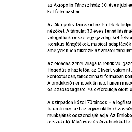
az Akropolis Táncszínház 30. éves jubil
két felvonásban
Az Akropolis Táncszínház 
Emlékek hídjá
nézőket. A társulat 30 éves fennállásán
válogattunk össze egy gazdag, két felv
ikonikus táncjátékok, musical-adaptációk é
amelyek hűen tükrözik az amatőr társula
Az előadás zenei világa is rendkívül gaz
Hegedűs a háztetőn
, az 
Olivér!
, valamint 
kontextusban, táncszínházi formában keln
A produkció nemcsak ünnep, hanem megem
és szabadságharc 70. évfordulója előtt, 
A színpadon közel 70 táncos – a legfiatal
teremti meg azt az egyedülálló közösség
munkájának esszenciáját adja. Az 
Emléke
összekötő, látványos és érzelmekkel te