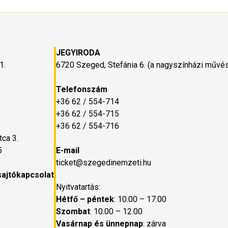
JEGYIRODA
1.
6720 Szeged, Stefánia 6. (a nagyszínházi műv
Telefonszám
+36 62 / 554-714
+36 62 / 554-715
+36 62 / 554-716
ca 3.
5
E-mail
ticket@szegedinemzeti.hu
sajtókapcsolat
Nyitvatartás:
Hétfő – péntek
: 10.00 – 17.00
Szombat
: 10.00 – 12.00
Vasárnap és ünnepnap
: zárva