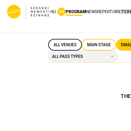
HU
EN
PROGRAM
NEWS
REPERTOIRE
TICK
ALL VENUES
MAIN STAGE
SMAL
ALL PASS TYPES
THE