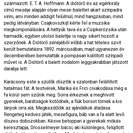
származott. E. T. A. Hoffmann: 
A diótörő és az egérkirály
című meséje alapján olyan mese-balettet akart színpadra 
vinni, ami minden addigit felülmúl, mind hangzásban, mind 
pedig látványban. Csajkovszkijt kérte fel a muzsika 
megkomponálására. A hattyúk tava és a 
Csipkerózsika
 után 
harmadik, egyben utolsó balettje is nagy sikert hozott a 
szerzőnek. A 
Diótörő
 zenéjéből előbb a hat tételes szvit 
került bemutatásra 1892. márciusában, majd ugyanezen év 
decemberében bemutatták a pompásan kiállított színpadi 
művet is. A 
Diótörő
 a balett irodalom leggyakrabban játszott 
darabja lett.
Karácsony este a szülők díszítik a szalonban felállított 
hatalmas fát. A testvérek, Marika és Frici civakodása még a 
fa körül sem szűnik meg. Sorra érkeznek a meghívott 
gyerekek, barátságok kötődnek, a fiúk borsot törnek a kis 
lányok orra alá. Megkezdődik az ajándékok átadása. 
Rengeteg kedves játék, mesefigura, báb van a fa alatt levő 
díszes dobozokban. Késve betoppan a gyerekek mókás 
keresztapja, Drosselmeyer bácsi, aki különleges, felújított 