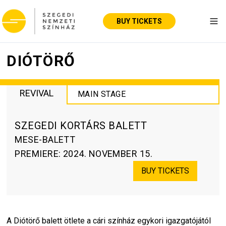
BUY TICKETS
Tog
DIÓTÖRŐ
REVIVAL
MAIN STAGE
SZEGEDI KORTÁRS BALETT
MESE-BALETT
PREMIERE
:
2024. NOVEMBER 15.
BUY TICKETS
A 
Diótörő
 balett ötlete a cári színház egykori igazgatójától 