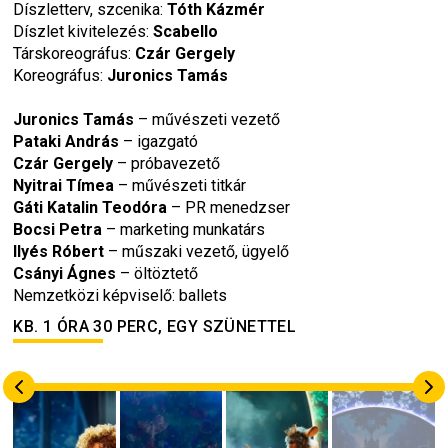
Díszletterv, szcenika: 
Tóth Kázmér
Díszlet kivitelezés: 
Scabello
Társkoreográfus: 
Czár Gergely
Koreográfus: 
Juronics Tamás
Juronics Tamás
 – művészeti vezető
Pataki András
 – igazgató
Czár Gergely
 – próbavezető
Nyitrai Tímea 
– művészeti titkár
Gáti Katalin Teodóra
 – PR menedzser
Bocsi Petra
 – marketing munkatárs
Ilyés Róbert 
– műszaki vezető, ügyelő
Csányi Ágnes 
– öltöztető
Nemzetközi képviselő: ballets
KB. 1 ÓRA 30 PERC, EGY SZÜNETTEL