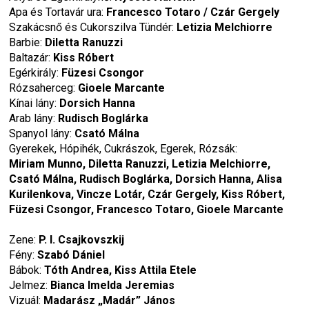
Apa és Tortavár ura: 
Francesco Totaro / Czár Gergely
Szakácsnő és Cukorszilva Tündér: 
Letizia Melchiorre
Barbie: 
Diletta Ranuzzi
Baltazár: 
Kiss Róbert
Egérkirály: 
Füzesi Csongor
Rózsaherceg: 
Gioele Marcante
Kínai lány: 
Dorsich Hanna
Arab lány: 
Rudisch Boglárka
Spanyol lány: 
Csató Málna
Gyerekek, Hópihék, Cukrászok, Egerek, Rózsák:
Miriam Munno, Diletta Ranuzzi, Letizia Melchiorre, 
Csató Málna, Rudisch Boglárka, Dorsich Hanna, Alisa 
Kurilenkova, Vincze Lotár, Czár Gergely, Kiss Róbert, 
Füzesi Csongor, Francesco Totaro, Gioele Marcante
Zene: 
P. I. Csajkovszkij
Fény: 
Szabó Dániel
Bábok: 
Tóth Andrea, Kiss Attila Etele
Jelmez: 
Bianca Imelda Jeremias
Vizuál: 
Madarász „Madár” János