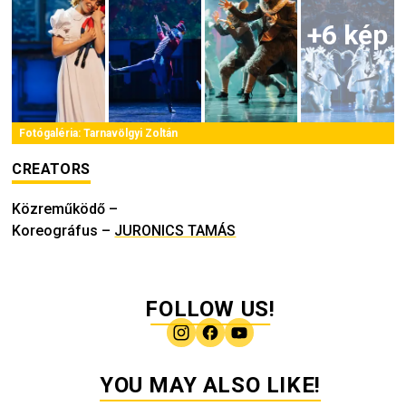
+
6
kép
Fotógaléria:
Tarnavölgyi Zoltán
CREATORS
Közreműködő
–
Koreográfus
–
JURONICS TAMÁS
FOLLOW US!
YOU MAY ALSO LIKE!