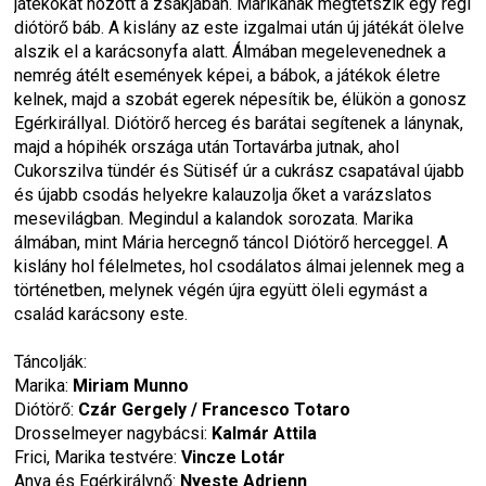
játékokat hozott a zsákjában. Marikának megtetszik egy régi 
diótörő báb. A kislány az este izgalmai után új játékát ölelve 
alszik el a karácsonyfa alatt. Álmában megelevenednek a 
nemrég átélt események képei, a bábok, a játékok életre 
kelnek, majd a szobát egerek népesítik be, élükön a gonosz 
Egérkirállyal. Diótörő herceg és barátai segítenek a lánynak, 
majd a hópihék országa után Tortavárba jutnak, ahol 
Cukorszilva tündér és Sütiséf úr a cukrász csapatával újabb 
és újabb csodás helyekre kalauzolja őket a varázslatos 
mesevilágban. Megindul a kalandok sorozata. Marika 
álmában, mint Mária hercegnő táncol Diótörő herceggel. A 
kislány hol félelmetes, hol csodálatos álmai jelennek meg a 
történetben, melynek végén újra együtt öleli egymást a 
család karácsony este.
Táncolják:
Marika: 
Miriam Munno
Diótörő: 
Czár Gergely / Francesco Totaro
Drosselmeyer nagybácsi: 
Kalmár Attila
Frici, Marika testvére: 
Vincze Lotár
Anya és Egérkirálynő: 
Nyeste Adrienn