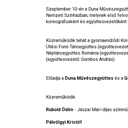
Szeptember 10-én a Duna Művészegyüt
Nemzeti Színházban, melynek első felvon
koreográfusként és együttesvezetőként 
Közreműködik tehát a gyomaendrődi Körö
Üllési Fonó Táncegyüttes (együttesvezet
Néptáncegyüttes 
Románia 
(együttesveze
(együttesvezető: Gombos András).
Előadja a 
Duna Művészegyüttes
 és a 
G
Közreműködik:
Rubold Ödön
 - Jászai Mari-díjas szín
Pálvölgyi Kristóf