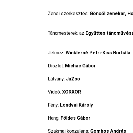
Zenei szerkesztés: 
Göncöl zenekar, H
Táncmesterek: az 
Együttes táncművés
Jelmez: 
Winklerné Petri-Kiss Borbála
Díszlet: 
Michac Gábor
Látvány: 
JuZso
Videó: 
XORXOR
Fény: 
Lendvai Károly
Hang: 
Földes Gábor
Szakmai konzulens: 
Gombos András