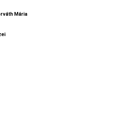
orváth Mária
zei