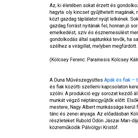
Az, ki életében sokat érzett és gondolko
hagyta: oly kincset gyűjthetett magának,
közt gazdag táplálatot nyújt lelkének. So
gazdag forrást nyitának fel, honnan jó so
emelkedést, szív és észnemesülést merít
gondolkodás által sajátunkká tevők, ha s
szélhez a virágillat, melyben megfürdött.
(
Kölcsey Ferenc: 
Parainesis Kölcsey Ká
A Duna Művészegyüttes 
Apák és fiak – 
és fiak közötti szellemi kapcsolaton kere
szólni. A produkció egy sorozat kezdő ál
munkát végző néptáncgyűjtők előtt. Első
mestere, Nagy Albert munkássága kerül f
tánc és zenei anyaga. Az előadásban Kö
részleteket Rubold Ödön Jászai Mari-dí
közreműködik Pálvölgyi Kristóf.