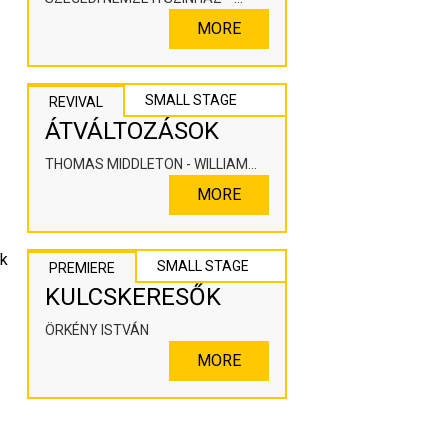
KOOPERÁLÓ SZÍNHÁZPEDAGÓGIAI
MORE
ALKOTÓTÉR
SMALL STAGE
REVIVAL
ÁTVÁLTOZÁSOK
THOMAS MIDDLETON - WILLIAM
ROWLEY
MORE
k 
SMALL STAGE
PREMIERE
KULCSKERESŐK
ÖRKÉNY ISTVÁN
MORE