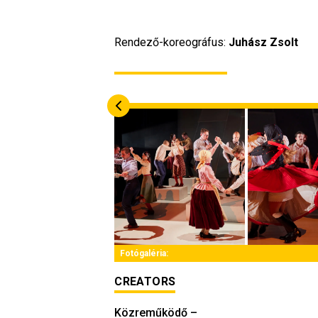
Rendező-koreográfus: 
Juhász Zsolt
Fotógaléria:
CREATORS
Közreműködő
–