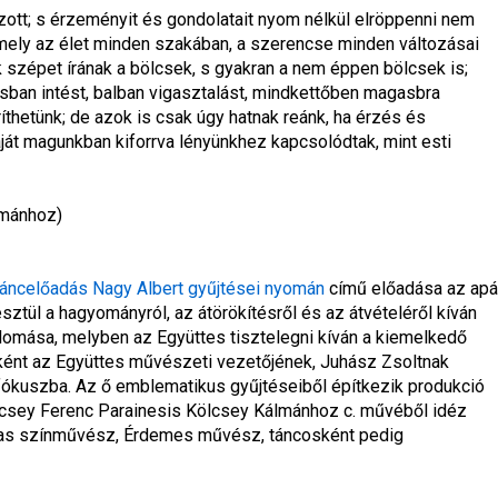
zott; s érzeményit és gondolatait nyom nélkül elröppenni nem 
 mely az élet minden szakában, a szerencse minden változásai 
k szépet írának a bölcsek, s gyakran a nem éppen bölcsek is; 
rsban intést, balban vigasztalást, mindkettőben magasbra 
hetünk; de azok is csak úgy hatnak reánk, ha érzés és 
aját magunkban kiforrva lényünkhez kapcsolódtak, mint esti 
lmánhoz
)
táncelőadás Nagy Albert gyűjtései nyomán
című előadása az apá
sztül a hagyományról, az átörökítésről és az átvételéről kíván 
lomása, melyben az Együttes tisztelegni kíván a kiemelkedő 
ként az Együttes művészeti vezetőjének, Juhász Zsoltnak 
ókuszba. Az ő emblematikus gyűjtéseiből építkezik produkció 
lcsey Ferenc 
Parainesis Kölcsey Kálmánhoz
 c. művéből idéz 
jas színművész, Érdemes művész, táncosként pedig 