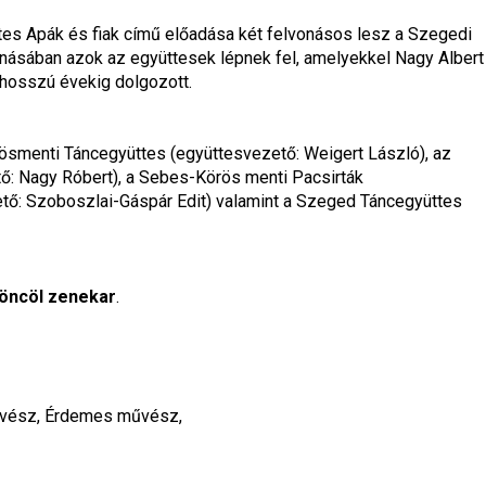
tes 
Apák és fiak
 című előadása két felvonásos lesz a Szegedi 
ásában azok az együttesek lépnek fel, amelyekkel Nagy Albert 
hosszú évekig dolgozott.
smenti Táncegyüttes (együttesvezető: Weigert László), az 
ő: Nagy Róbert), a Sebes-Körös menti Pacsirták 
tő: Szoboszlai-Gáspár Edit) valamint a Szeged Táncegyüttes 
öncöl zenekar
.
művész, Érdemes művész,