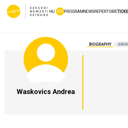
HU
EN
PROGRAM
NEWS
REPERTOIRE
TICK
BIOGRAPHY
/
AWA
Waskovics Andrea