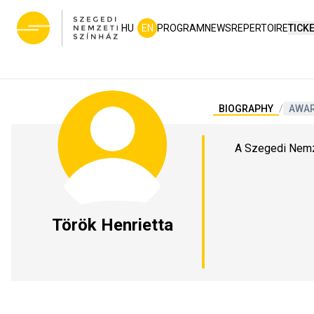
HU
EN
PROGRAM
NEWS
REPERTOIRE
TICK
BIOGRAPHY
/
AWA
A Szegedi Nemz
Török Henrietta