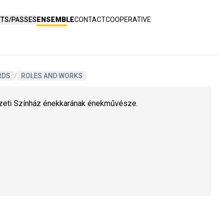
ETS/PASSES
ENSEMBLE
CONTACT
COOPERATIVE
RDS
/
ROLES AND WORKS
eti Színház énekkarának énekművésze.