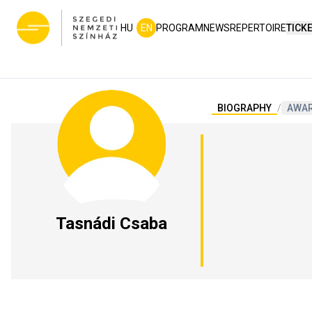
HU
EN
PROGRAM
NEWS
REPERTOIRE
TICK
BIOGRAPHY
/
AWA
Tasnádi Csaba