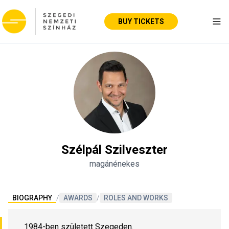
BUY TICKETS
Tog
Szélpál Szilveszter
magánénekes
BIOGRAPHY
/
AWARDS
/
ROLES AND WORKS
1984-ben született Szegeden.