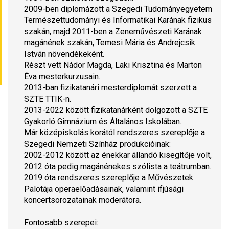
2009-ben diplomázott a Szegedi Tudományegyetem 
Természettudományi és Informatikai Karának fizikus 
szakán, majd 2011-ben a Zeneművészeti Karának 
magánének szakán, Temesi Mária és Andrejcsik 
István növendékeként.
Részt vett Nádor Magda, Laki Krisztina és Marton 
Éva mesterkurzusain.
2013-ban fizikatanári mesterdiplomát szerzett a 
SZTE TTIK-n.
2013-2022 között fizikatanárként dolgozott a SZTE 
Gyakorló Gimnázium és Általános Iskolában.
Már középiskolás korától rendszeres szereplője a 
Szegedi Nemzeti Színház produkcióinak:
2002-2012 között az énekkar állandó kisegítője volt, 
2012 óta pedig magánénekes szólista a teátrumban.
2019 óta rendszeres szereplője a Művészetek 
Palotája operaelőadásainak, valamint ifjúsági 
koncertsorozatainak moderátora.
Fontosabb szerepei: