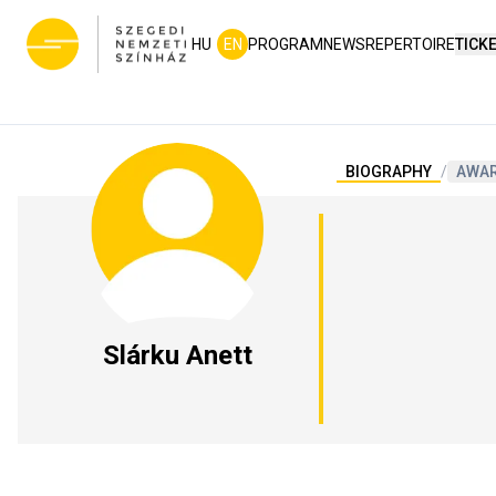
HU
EN
PROGRAM
NEWS
REPERTOIRE
TICK
BIOGRAPHY
/
AWA
Slárku Anett