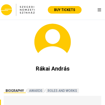
BUY TICKETS
Tog
Rákai András
BIOGRAPHY
/
AWARDS
/
ROLES AND WORKS