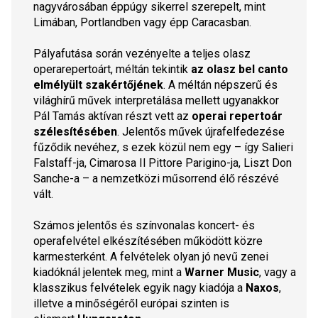
nagyvárosában éppúgy sikerrel szerepelt, mint 
Limában, Portlandben vagy épp Caracasban.
Pályafutása során vezényelte a teljes olasz 
operarepertoárt, méltán tekintik 
az olasz bel canto 
elmélyült szakértőjének
. A méltán népszerű és 
világhírű művek interpretálása mellett ugyanakkor 
Pál Tamás aktívan részt vett az 
operai repertoár 
szélesítésében
. Jelentős művek újrafelfedezése 
fűződik nevéhez, s ezek közül nem egy – így Salieri 
Falstaff-ja, Cimarosa Il Pittore Parigino-ja, Liszt Don 
Sanche-a – a nemzetközi műsorrend élő részévé 
vált.
Számos jelentős és színvonalas koncert- és 
operafelvétel elkészítésében működött közre 
karmesterként. A felvételek olyan jó nevű zenei 
kiadóknál jelentek meg, mint a 
Warner Music
, vagy a 
klasszikus felvételek egyik nagy kiadója a 
Naxos
, 
illetve a minőségéről európai szinten is 