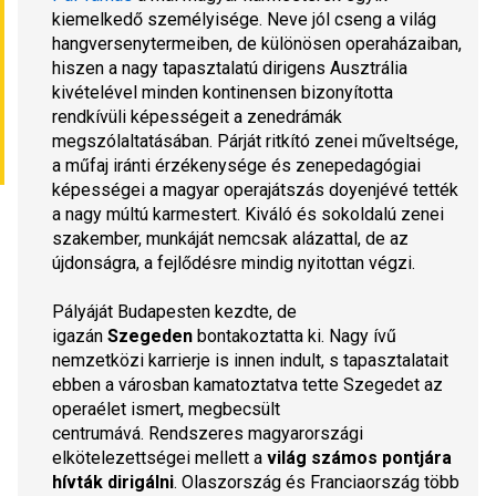
kiemelkedő személyisége. Neve jól cseng a világ 
hangversenytermeiben, de különösen operaházaiban, 
hiszen a nagy tapasztalatú dirigens Ausztrália 
kivételével minden kontinensen bizonyította 
rendkívüli képességeit a zenedrámák 
megszólaltatásában. Párját ritkító zenei műveltsége, 
a műfaj iránti érzékenysége és zenepedagógiai 
képességei a magyar operajátszás doyenjévé tették 
a nagy múltú karmestert. Kiváló és sokoldalú zenei 
szakember, munkáját nemcsak alázattal, de az 
újdonságra, a fejlődésre mindig nyitottan végzi.
Pályáját Budapesten kezdte, de 
igazán 
Szegeden
 bontakoztatta ki. Nagy ívű 
nemzetközi karrierje is innen indult, s tapasztalatait 
ebben a városban kamatoztatva tette Szegedet az 
operaélet ismert, megbecsült 
centrumává. Rendszeres magyarországi 
elkötelezettségei mellett a 
világ számos pontjára 
hívták dirigálni
. Olaszország és Franciaország több 