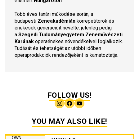
elismert 
Hungaroton
.
Több éves tanári működése során, a 
budapesti 
Zeneakadémián
 korrepetitorok és 
énekesek generációit nevelte, jelenleg pedig 
a 
Szegedi Tudományegyetem Zeneművészeti 
Karának
 operaénekes növendékeivel foglalkozik. 
Tudását és tehetségét az utóbbi időben 
operaprodukciók rendezőjeként is kamatoztatja.
FOLLOW US!
YOU MAY ALSO LIKE!
OWN