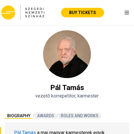
BUY TICKETS
Tog
Pál Tamás
vezető korrepetitor, karmester
BIOGRAPHY
/
AWARDS
/
ROLES AND WORKS
Pál Tamás
 a mai magyar karmesterek egyik 