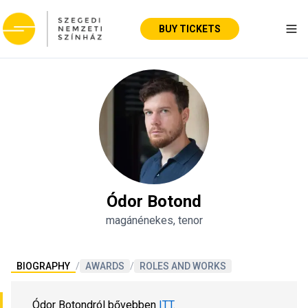
BUY TICKETS
Tog
Ódor Botond
magánénekes, tenor
BIOGRAPHY
/
AWARDS
/
ROLES AND WORKS
Ódor Botondról bővebben 
ITT
.