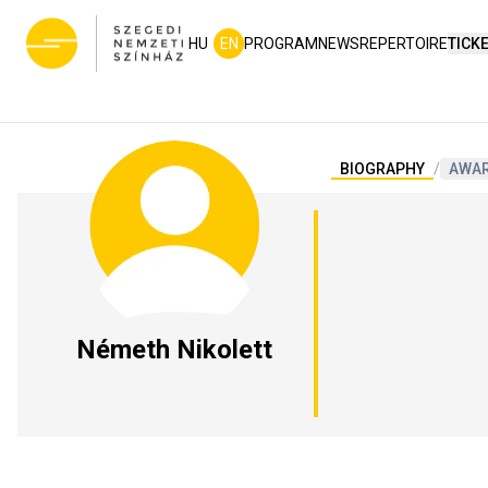
HU
EN
PROGRAM
NEWS
REPERTOIRE
TICK
BIOGRAPHY
/
AWA
Németh Nikolett