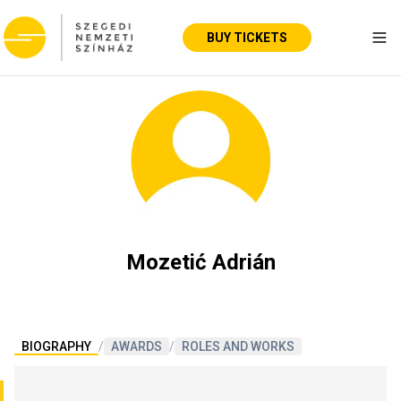
BUY TICKETS
Tog
Mozetić Adrián
BIOGRAPHY
/
AWARDS
/
ROLES AND WORKS