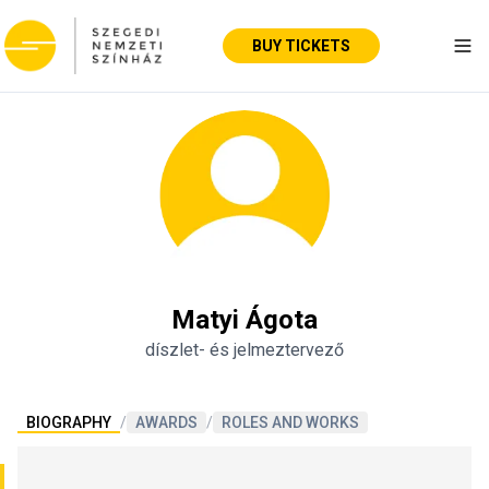
BUY TICKETS
Tog
Matyi Ágota
díszlet- és jelmeztervező
BIOGRAPHY
/
AWARDS
/
ROLES AND WORKS