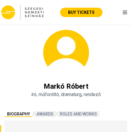
BUY TICKETS
Tog
Markó Róbert
író, műfordító, dramaturg, rendező
BIOGRAPHY
/
AWARDS
/
ROLES AND WORKS