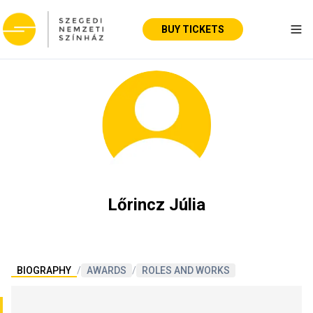
BUY TICKETS
Tog
Lőrincz Júlia
BIOGRAPHY
/
AWARDS
/
ROLES AND WORKS