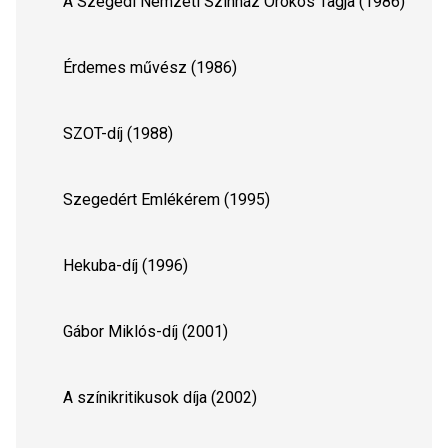
    A Szegedi Nemzeti Színház Örökös Tagja (1986)
    Érdemes művész (1986)
    SZOT-díj (1988)
    Szegedért Emlékérem (1995)
    Hekuba-díj (1996)
    Gábor Miklós-díj (2001)
    A színikritikusok díja (2002)