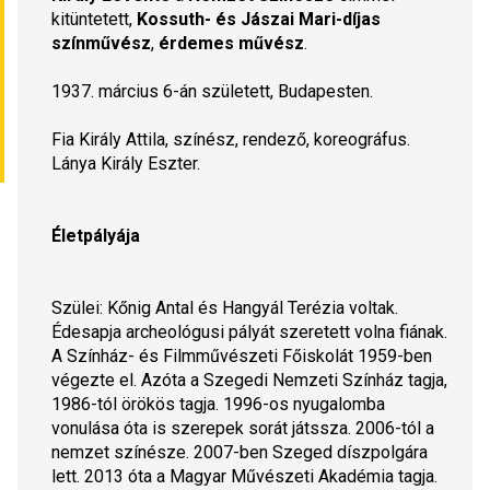
kitüntetett, 
Kossuth- és Jászai Mari-díjas 
színművész
, 
érdemes művész
.
1937. március 6-án született, Budapesten.
Fia Király Attila, színész, rendező, koreográfus. 
Lánya Király Eszter.
Életpályája
Szülei: Kőnig Antal és Hangyál Terézia voltak. 
Édesapja archeológusi pályát szeretett volna fiának. 
A Színház- és Filmművészeti Főiskolát 1959-ben 
végezte el. Azóta a Szegedi Nemzeti Színház tagja, 
1986-tól örökös tagja. 1996-os nyugalomba 
vonulása óta is szerepek sorát játssza. 2006-tól a 
nemzet színésze. 2007-ben Szeged díszpolgára 
lett. 2013 óta a Magyar Művészeti Akadémia tagja.