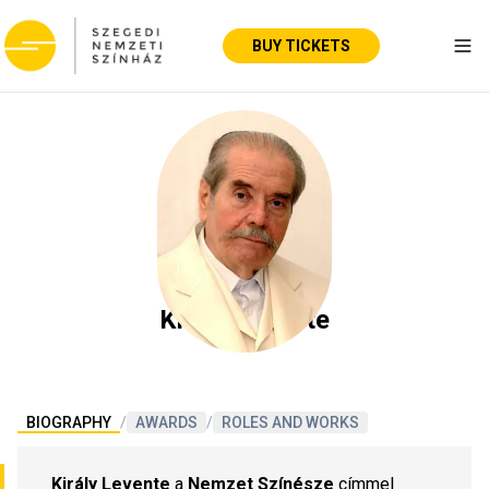
BUY TICKETS
Tog
Király Levente
BIOGRAPHY
/
AWARDS
/
ROLES AND WORKS
Király Levente
 a 
Nemzet Színésze
 címmel 