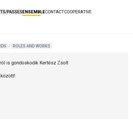
ETS/PASSES
ENSEMBLE
CONTACT
COOPERATIVE
RDS
/
ROLES AND WORKS
óról is gondoskodik Kertész Zsolt
 között!