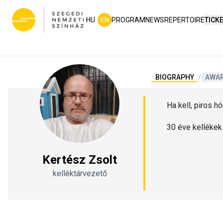
HU
EN
PROGRAM
NEWS
REPERTOIRE
TICK
BIOGRAPHY
/
AWA
Ha kell, piros h
30 éve kellékek
Kertész Zsolt
kelléktárvezető