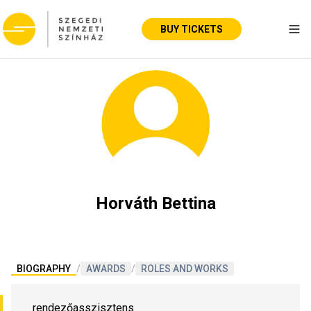
BUY TICKETS
Tog
Horváth Bettina
BIOGRAPHY
/
AWARDS
/
ROLES AND WORKS
rendezőasszisztens