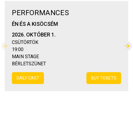
PERFORMANCES
ÉN ÉS A KISÖCSÉM
2026. OKTÓBER 1.
CSÜTÖRTÖK
Previous slide
Nex
19:00
MAIN STAGE
BÉRLETSZÜNET
DAILY CAST
BUY TICKETS