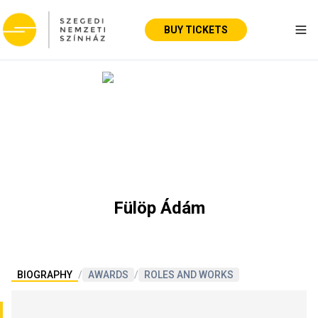
BUY TICKETS
Tog
Fülöp Ádám
BIOGRAPHY
/
AWARDS
/
ROLES AND WORKS