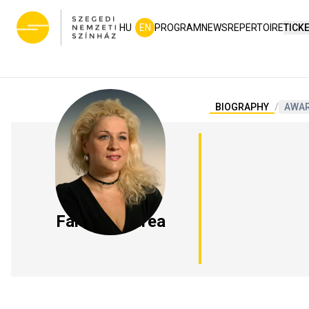
HU
EN
PROGRAM
NEWS
REPERTOIRE
TICK
BIOGRAPHY
/
AWA
Farkas Andrea