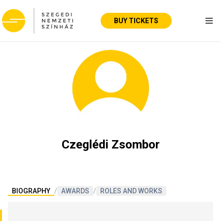
BUY TICKETS
Tog
Czeglédi Zsombor
BIOGRAPHY
/
AWARDS
/
ROLES AND WORKS