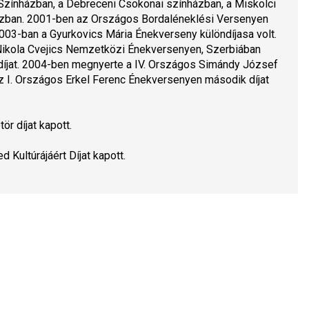
zínházban, a Debreceni Csokonai színházban, a Miskolci 
zban. 2001-ben az Országos Bordaléneklési Versenyen 
 2003-ban a Gyurkovics Mária Énekverseny különdíjasa volt. 
Nikola Cvejics Nemzetközi Énekversenyen, Szerbiában 
díjat. 2004-ben megnyerte a IV. Országos Simándy József 
z I. Országos Erkel Ferenc Énekversenyen második díjat 
r díjat kapott.
Kultúrájáért Díjat kapott.