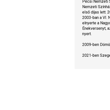
Pécsi Nemzeti S
Nemzeti Színhá
első díjas lett.
2003-ban a VI. 
elnyerte a Nagy
Énekversenyt, a
nyert.
2009-ben Dömötö
2021-ben Szeged 