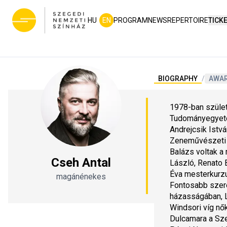
HU
EN
PROGRAM
NEWS
REPERTOIRE
TICK
BIOGRAPHY
/
AWA
1978-ban szület
Tudományegyete
Andrejcsik Istv
Zeneművészeti E
Balázs voltak a 
Cseh Antal
László, Renato 
Éva mesterkurzu
magánénekes
Fontosabb szerep
házasságában, L
Windsori víg nő
Dulcamara a Sze