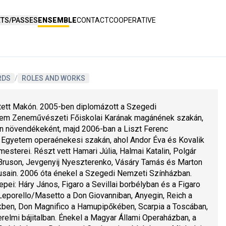
ETS/PASSES
ENSEMBLE
CONTACT
COOPERATIVE
RDS
/
ROLES AND WORKS
ett Makón. 2005-ben diplomázott a Szegedi 
m Zeneművészeti Főiskolai Karának magánének szakán, 
án növendékeként, majd 2006-ban a Liszt Ferenc 
gyetem operaénekesi szakán, ahol Andor Éva és Kovalik 
mesterei. Részt vett Hamari Júlia, Halmai Katalin, Polgár 
Bruson, Jevgenyij Nyeszterenko, Vásáry Tamás és Marton 
sain. 2006 óta énekel a Szegedi Nemzeti Színházban. 
ei: Háry János, Figaro a Sevillai borbélyban és a Figaro 
eporello/Masetto a Don Giovanniban, Anyegin, Reich a 
kben, Don Magnifico a Hamupipőkében, Scarpia a Toscában, 
relmi bájitalban. Énekel a Magyar Állami Operaházban, a 