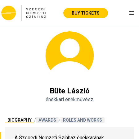
BUY TICKETS
Tog
Büte László
énekkari énekművész
BIOGRAPHY
/
AWARDS
/
ROLES AND WORKS
A Szegedi Nemzeti Színház énekkarának 