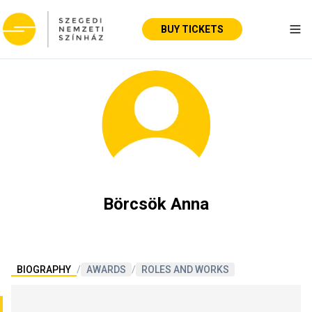
BUY TICKETS
Tog
Börcsök Anna
BIOGRAPHY
/
AWARDS
/
ROLES AND WORKS