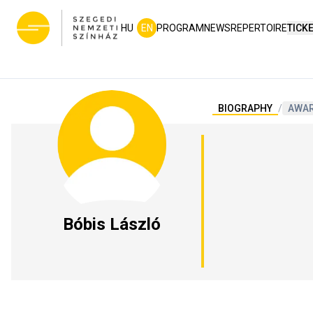
HU
EN
PROGRAM
NEWS
REPERTOIRE
TICK
BIOGRAPHY
/
AWA
Bóbis László