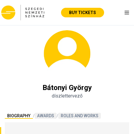
BUY TICKETS
Tog
Bátonyi György
díszlettervező
BIOGRAPHY
/
AWARDS
/
ROLES AND WORKS